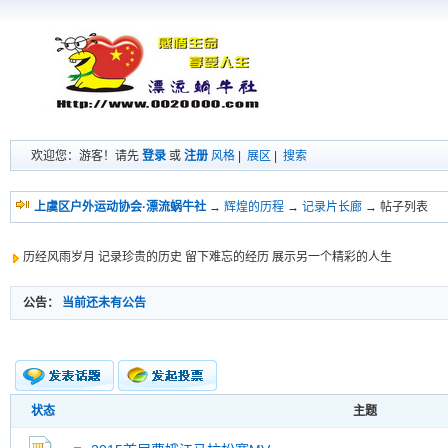
欢迎您：游客！请先
登录
或
注册
风格
|
展区
|
搜索
上虞区户外运动协会·漂流蜗牛社
→
辉煌的历程
→
记录片长廊
→ 帖子列表
历经风雨岁月 记录珍贵的历史 留下难忘的经历 展示另一个精彩的人生
公告：
当前还未有公告
状态
主题
新的主题
投票帖