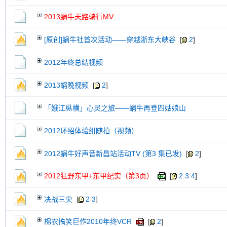
2013蜗牛天路骑行MV
[原创]蜗牛社首次活动——穿越浙东大峡谷
[
2
]
2012年终总结视频
2013蜗晚视频
[
2
]
「娥江纵横」心灵之旅——蜗牛再登四姑娘山
2012环绍体验组随拍（视频）
2012蜗牛好声音新昌站活动TV (第3 集已发)
[
2
]
2012狂野东甲+东甲纪实（第3页）
[
2
3
4
]
决战三尖
[
2
3
]
棉农搞笑巨作2010年终VCR
[
2
]