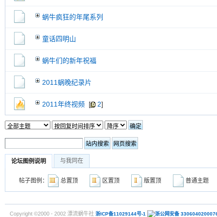
蜗牛疯狂的年尾系列
童话四明山
蜗牛们的新年祝福
2011蜗晚纪录片
2011年终视频
[
2
]
与我同在
论坛图例说明
帖子图例：
总置顶
区置顶
版置顶
普通主
Copyright ©2000 - 2002 漂流蜗牛社
浙ICP备11029144号-1
浙公网安备 330604020007