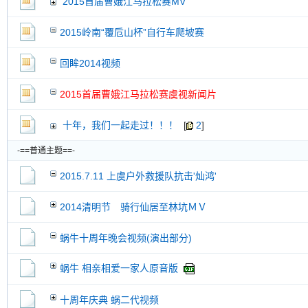
2015首届曹娥江马拉松赛MV
交易帖
新小字报
2015岭南“覆卮山杯”自行车爬坡赛
回眸2014视频
2015首届曹娥江马拉松赛虞视新闻片
十年，我们一起走过！！！
[
2
]
-==普通主题==-
2015.7.11 上虞户外救援队抗击'灿鸿'
2014清明节 骑行仙居至林坑ＭＶ
蜗牛十周年晚会视频(演出部分)
蜗牛 相亲相爱一家人原音版
十周年庆典 蜗二代视频