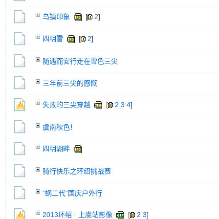
乌镇印象
[
2
]
四明雪
[
2
]
随遇而安行走在雪色三尖
三年前三尖的感慨
失败的三尖穿越
[
2
3
4
]
虞南秋色！
四明湖畔
骑行快乐之环绍挑战赛
“蜗二代”国庆户外行
2013环绍 · 上虞站影像
[
2
3
]