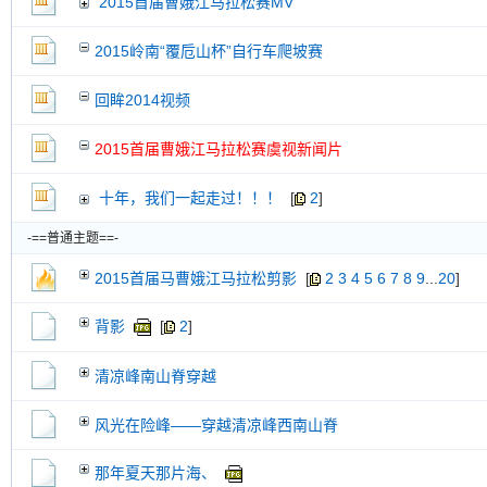
2015首届曹娥江马拉松赛MV
交易帖
新小字报
2015岭南“覆卮山杯”自行车爬坡赛
回眸2014视频
2015首届曹娥江马拉松赛虞视新闻片
十年，我们一起走过！！！
[
2
]
-==普通主题==-
2015首届马曹娥江马拉松剪影
[
2
3
4
5
6
7
8
9
...
20
]
背影
[
2
]
清凉峰南山脊穿越
风光在险峰——穿越清凉峰西南山脊
那年夏天那片海、