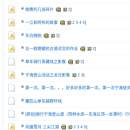
南麂的几张碎片
[
2
]
一江和阿布的故事
[
2
3
4
5
]
东白随拍
[
2
]
五一假期徽杭古道迟交的作业
[
2
]
单车骑行青藏线之影像
[
2
]
宁海登山活动之龙兄影像
[
2
3
]
第一次。第一次。。。好多好多的第一次。第一次宁海徒
覆卮山单车越野环线
[原创]骑行宁海登山道（西林水库—东海云顶—龙潭村）行
风骚雪月 三尖江湖
[
2
3
4
5
]