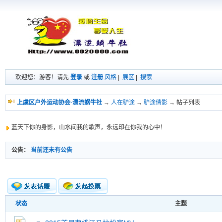
欢迎您：游客！请先
登录
或
注册
风格
|
展区
|
搜索
上虞区户外运动协会·漂流蜗牛社
→
人在驴途
→
驴途倩影
→ 帖子列表
蓝天下你的身影，山水间我的歌声，永远印在你我的心中！
公告：
当前还未有公告
状态
主题
新的主题
投票帖