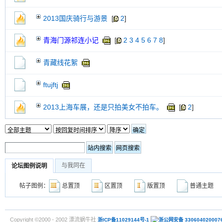
2013国庆骑行与游景
[
2
]
青海门源祁连小记
[
2
3
4
5
6
7
8
]
青藏线花絮
ftujftj
2013上海车展，还是只拍美女不拍车。
[
2
]
与我同在
论坛图例说明
帖子图例：
总置顶
区置顶
版置顶
普通主
Copyright ©2000 - 2002 漂流蜗牛社
浙ICP备11029144号-1
浙公网安备 330604020007