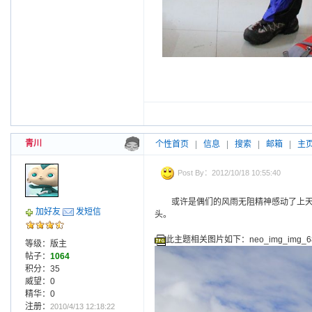
青川
个性首页
|
信息
|
搜索
|
邮箱
|
主
Post By：2012/10/18 10:55:40
或许是偶们的风雨无阻精神感动了上
加好友
发短信
头。
此主题相关图片如下：neo_img_img_681
等级：版主
帖子：
1064
积分：35
威望：0
精华：0
注册：
2010/4/13 12:18:22