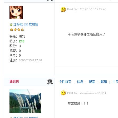
Post By：2012/10/18 12:27:40
加好友
发短信
幸亏宽窄巷那里高反结束了
等级：贵宾
帖子：
243
积分：3
威望：0
精华：0
注册：
2005/7/13 8:17:46
西贝贝
个性首页
|
信息
|
搜索
|
邮箱
|
主
Post By：2012/10/19 14:44:41
灰常精彩！！！