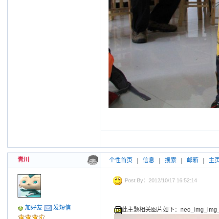
青川
个性首页
|
信息
|
搜索
|
邮箱
|
主
Post By：2012/10/17 16:52:14
加好友
发短信
此主题相关图片如下：neo_img_img_6