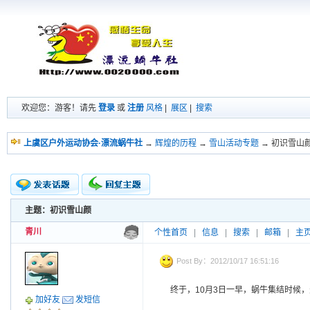
欢迎您：游客！请先
登录
或
注册
风格
|
展区
|
搜索
上虞区户外运动协会·漂流蜗牛社
→
辉煌的历程
→
雪山活动专题
→ 初识雪山
主题：初识雪山颜
新的主题
投票帖
青川
个性首页
|
信息
|
搜索
|
邮箱
|
主
交易帖
小字报
Post By：2012/10/17 16:51:16
终于，10月3日一早，蜗牛集结时候
加好友
发短信