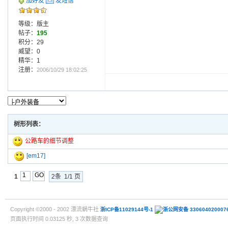
加好友
发短信
等级：版主
帖子：
195
积分：29
威望：0
精华：1
注册：
2006/10/29 18:02:25
树形列表：
公路车的细节调整
[em17]
1
2条 1/1 页
Copyright ©2000 - 2002 漂流蜗牛社
浙ICP备11029144号-1
浙公网安备 330604020007
页面执行时间 0.03125 秒, 3 次数据查询