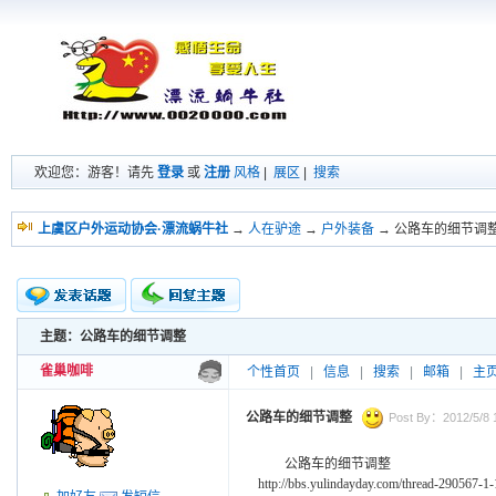
欢迎您：游客！请先
登录
或
注册
风格
|
展区
|
搜索
上虞区户外运动协会·漂流蜗牛社
→
人在驴途
→
户外装备
→ 公路车的细节调
主题：公路车的细节调整
新的主题
投票帖
雀巢咖啡
个性首页
|
信息
|
搜索
|
邮箱
|
主
交易帖
小字报
公路车的细节调整
Post By：2012/5/8 
公路车的细节调整
http://bbs.yulindayday.com/thread-290567-1-