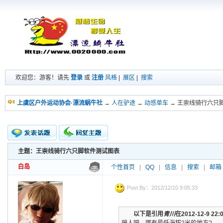
欢迎您：游客！请先
登录
或
注册
风格
|
展区
|
搜索
上虞区户外运动协会·漂流蜗牛社
→
人在驴途
→
动感单车
→ 王崇线骑行六只
主题：王崇线骑行六只脚软件测试图表
新的主题
投票帖
白岛
个性首页
|
QQ
|
信息
|
搜索
|
邮箱
交易帖
小字报
Post By：2012/12/10 9:05:33
以下是引用
青川
在2012-12-9 2