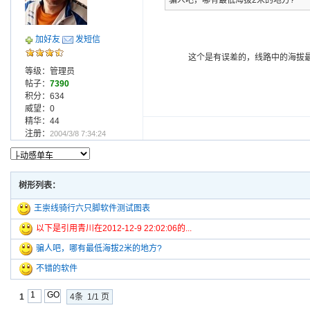
骗人吧，哪有最低海拔2米的地方?
加好友
发短信
这个是有误差的，线路中的海拔最
等级：管理员
帖子：
7390
积分：634
威望：0
精华：44
注册：
2004/3/8 7:34:24
树形列表：
王崇线骑行六只脚软件测试图表
以下是引用青川在2012-12-9 22:02:06的...
骗人吧，哪有最低海拔2米的地方?
不错的软件
1
4条 1/1 页