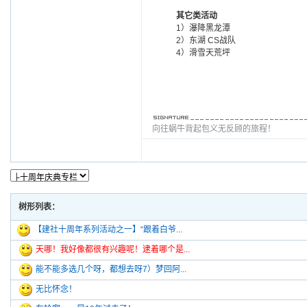
其它类活动
1）瀑降黑龙潭
2）东湖 CS战队
4）滑雪天荒坪
向往蜗牛背起包义无反顾的旅程！
树形列表：
【建社十周年系列活动之一】“跟着白爷...
天哪！我好像都很有兴趣呢！逮着哪个是...
能不能多选几个呀，都想去呀7）梦回阿...
无比怀念！