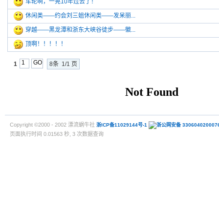
车轮啊，一晃10年过去了！
休闲类——约会刘三姐休闲类——发呆丽...
穿越——黑龙潭和浙东大峡谷徒步——徽...
顶啊！！！！！
1
8条 1/1 页
Copyright ©2000 - 2002 漂流蜗牛社
浙ICP备11029144号-1
浙公网安备 330604020007
页面执行时间 0.01563 秒, 3 次数据查询