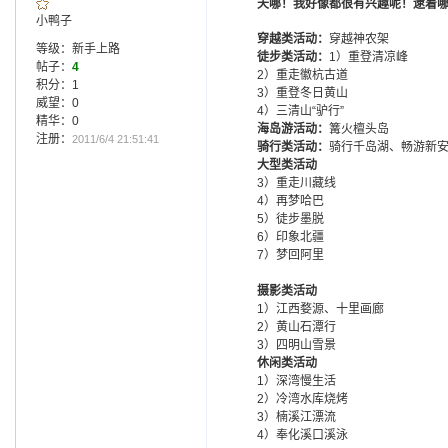
天哪！我好像都很有兴趣呢！逮着
小鸭子
穿越类活动：
穿越神农架
等级：新手上路
徒步类活动：
1）重登清凉峰
帖子：
4
2）重走徽杭古道
积分：1
3）重登冬日黄山
威望：0
4）三清山“驴行”
精华：0
海岛游活动：
篝火檀头岛
注册：
2011/6/4 21:51:41
骑行类活动：
骑行千岛湖、畅游新
大型类活动
3）重走川藏线
4）再梦哈巴
5）徒步墨脱
6）印象北疆
7）梦回阿里
摄影类活动
1）江西婺源、十里画廊
2）黄山石潭行
3）四明山雪景
休闲类活动
1）深湾慢生活
2）冷湾水库烧烤
3）楠溪江漂流
4）奉化溪口溪泳