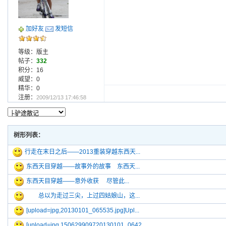
加好友
发短信
等级：版主
帖子：
332
积分：16
威望：0
精华：0
注册：
2009/12/13 17:46:58
树形列表：
行走在末日之后——2013重装穿越东西天...
东西天目穿越——故事外的故事 东西天...
东西天目穿越——意外收获 尽管此...
总以为走过三尖，上过四姑娘山，这...
[upload=jpg,20130101_065535.jpg]Upl...
[upload=jpg,150629909720130101_0642...