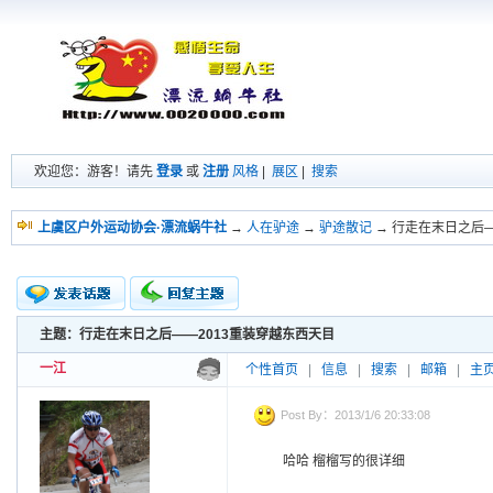
欢迎您：游客！请先
登录
或
注册
风格
|
展区
|
搜索
上虞区户外运动协会·漂流蜗牛社
→
人在驴途
→
驴途散记
→ 行走在末日之后—
主题：行走在末日之后——2013重装穿越东西天目
新的主题
投票帖
一江
个性首页
|
信息
|
搜索
|
邮箱
|
主
交易帖
小字报
Post By：2013/1/6 20:33:08
哈哈 榴榴写的很详细