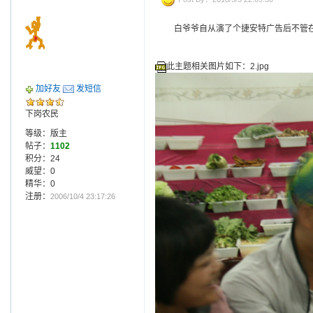
白爷爷自从演了个捷安特广告后不管在
此主题相关图片如下：2.jpg
加好友
发短信
下岗农民
等级：版主
帖子：
1102
积分：24
威望：0
精华：0
注册：
2006/10/4 23:17:26