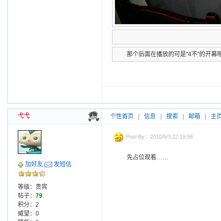
那个后面在播放的可是"4不"的开幕哦
弋弋
个性首页
|
信息
|
搜索
|
邮箱
|
主
Post By：2010/5/3 22:19:56
先占位观看……
加好友
发短信
等级：贵宾
帖子：
79
积分：2
威望：0