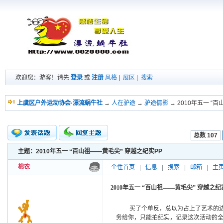
欢迎您：游客！请先
登录
或
注册
风格
|
展区
|
搜索
上虞区户外运动协会·漂流蜗牛社
→
人在驴途
→
驴途倩影
→ 2010年五一 “
总数 107
主题：2010年五一 “百山祖——黄毛尖” 穿越之纪实PP
新的主题
投票帖
棉农
个性首页
|
信息
|
搜索
|
邮箱
|
主
交易帖
小字报
2010年五一 “百山祖——黄毛尖” 穿越之纪
买了个单反，总以为占上了艺术的
务给你，只能拍纪实，记录这次活动的全过