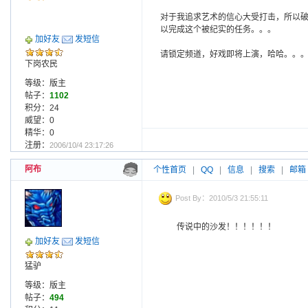
对于我追求艺术的信心大受打击，所以
以完成这个被纪实的任务。。。
加好友
发短信
请锁定频道，好戏即将上演，哈哈。。
下岗农民
等级：版主
帖子：
1102
积分：24
威望：0
精华：0
注册：
2006/10/4 23:17:26
阿布
个性首页
|
QQ
|
信息
|
搜索
|
邮箱
Post By：2010/5/3 21:55:11
传说中的沙发！！！！！！
加好友
发短信
猛驴
等级：版主
帖子：
494