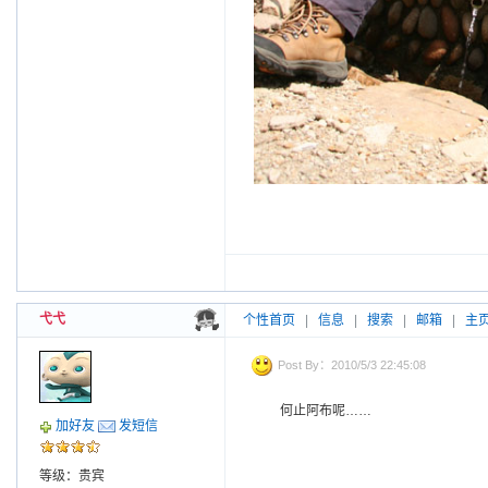
弋弋
个性首页
|
信息
|
搜索
|
邮箱
|
主
Post By：2010/5/3 22:45:08
何止阿布呢……
加好友
发短信
等级：贵宾