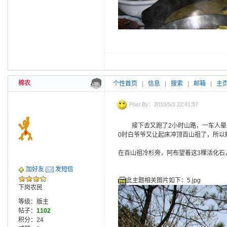
棉农
个性首页
|
信息
|
搜索
|
邮箱
|
主
Post By：2010/5/3 22:41:37
接下去又跑了2小时山路，一车人晕
0时白爷爷又让起床冲顶百山祖了，所以
在百山祖冷杉旁，阿布望着这3棵活化石
加好友
发短信
此主题相关图片如下：5.jpg
下岗农民
等级：版主
帖子：
1102
积分：24