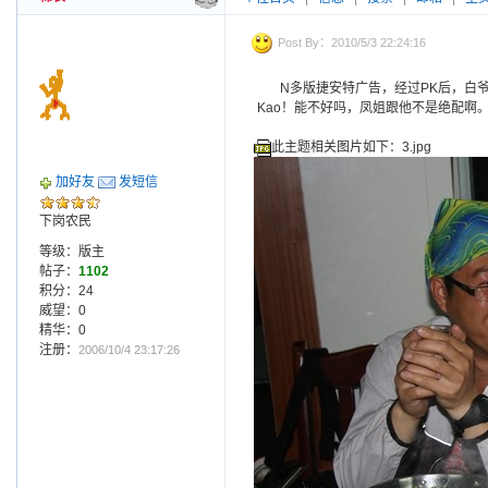
Post By：2010/5/3 22:24:16
N多版捷安特广告，经过PK后，白
Kao！能不好吗，凤姐跟他不是绝配啊
此主题相关图片如下：3.jpg
加好友
发短信
下岗农民
等级：版主
帖子：
1102
积分：24
威望：0
精华：0
注册：
2006/10/4 23:17:26