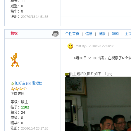
积分：11
威望：0
精华：0
注册：
2007/3/13 14:51:35
棉农
个性首页
|
信息
|
搜索
|
邮箱
|
主
Post By：2010/5/3 22:00:33
4月30日 5：30出发，在视察了
此主题相关图片如下：1.jpg
加好友
发短信
下岗农民
等级：版主
帖子：
1102
积分：24
威望：0
精华：0
注册：
2006/10/4 23:17:26