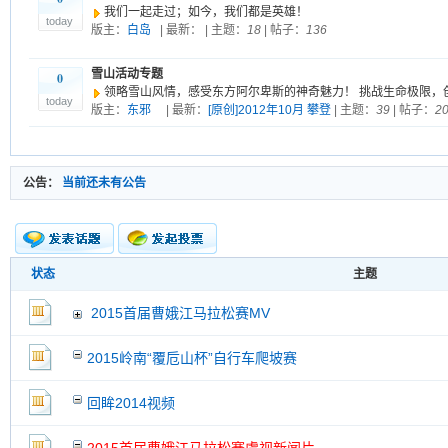
我们一起走过；如今，我们都是英雄！
today
版主：
白岛
| 最新：
| 主题：
18
| 帖子：
136
雪山活动专题
0
领略雪山风情，感受东方阿尔卑斯的神奇魅力！ 挑战生命极限，
today
版主：
东邪
| 最新：
[原创]2012年10月 攀登
| 主题：
39
| 帖子：
2
公告：
当前还未有公告
状态
主题
新的主题
投票帖
2015首届曹娥江马拉松赛MV
交易帖
新小字报
2015岭南“覆卮山杯”自行车爬坡赛
回眸2014视频