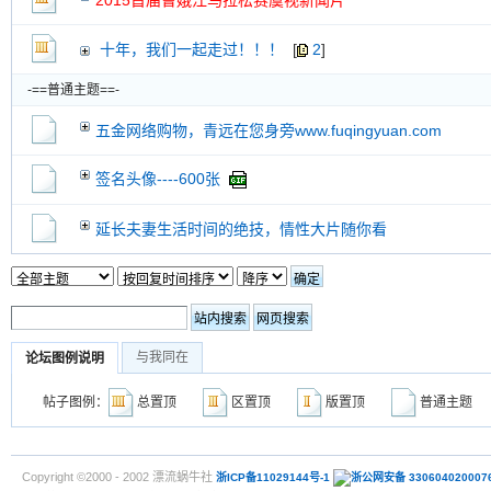
2015首届曹娥江马拉松赛虞视新闻片
十年，我们一起走过！！！
[
2
]
-==普通主题==-
五金网络购物，青远在您身旁www.fuqingyuan.com
签名头像----600张
延长夫妻生活时间的绝技，情性大片随你看
与我同在
论坛图例说明
帖子图例：
总置顶
区置顶
版置顶
普通主
Copyright ©2000 - 2002 漂流蜗牛社
浙ICP备11029144号-1
浙公网安备 330604020007