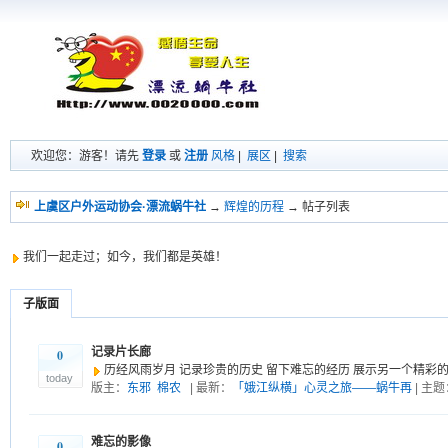
欢迎您：游客！请先
登录
或
注册
风格
|
展区
|
搜索
上虞区户外运动协会·漂流蜗牛社
→
辉煌的历程
→ 帖子列表
我们一起走过；如今，我们都是英雄！
子版面
记录片长廊
0
历经风雨岁月 记录珍贵的历史 留下难忘的经历 展示另一个精彩
today
版主：
东邪
棉农
| 最新：
「娥江纵横」心灵之旅——蜗牛再
| 主题
难忘的影像
0