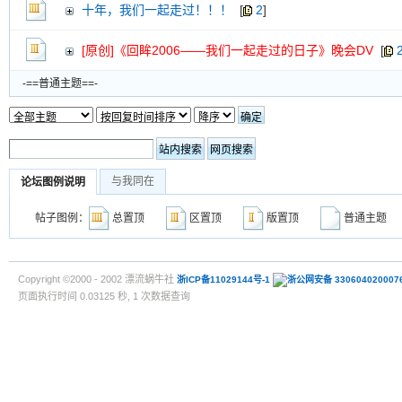
十年，我们一起走过！！！
[
2
]
[原创]《回眸2006——我们一起走过的日子》晚会DV
[
-==普通主题==-
与我同在
论坛图例说明
帖子图例：
总置顶
区置顶
版置顶
普通主
Copyright ©2000 - 2002 漂流蜗牛社
浙ICP备11029144号-1
浙公网安备 330604020007
页面执行时间 0.03125 秒, 1 次数据查询