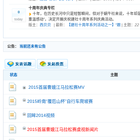
十周年庆典专栏
0
十年，在历史长河中只是短暂瞬间，但对于蜗牛社来说，十年却是
today
重温感动”，决定开展庆祝建社十周年系列庆典活动。
版主：
西贝贝
| 最新：
【建社十周年系列活动之一】“跟
| 主题：
22
公告：
当前还未有公告
状态
主题
新的主题
投票帖
2015首届曹娥江马拉松赛MV
交易帖
新小字报
2015岭南“覆卮山杯”自行车爬坡赛
回眸2014视频
2015首届曹娥江马拉松赛虞视新闻片