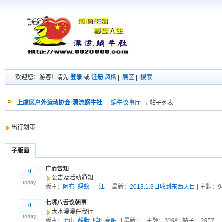
欢迎您：游客！请先
登录
或
注册
风格
|
展区
|
搜索
上虞区户外运动协会·漂流蜗牛社
→
蜗牛议事厅
→ 帖子列表
出行划策
子版面
广而告知
0
公告及活动通知
today
版主：
阿布
蚂蚁
一江
| 最新：
2013.1.3日收到东西天目
| 主题：
9
七嘴八舌议朝事
0
大水漫漫任我行
today
版主：
远山
静默飞翔
亮哥
| 最新：
| 主题：
1088
| 帖子：
9857