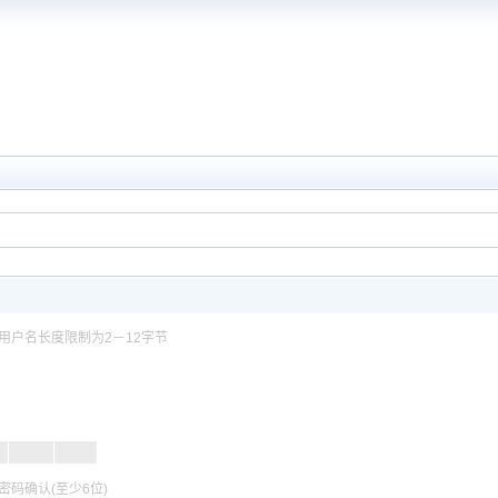
用户名长度限制为2－12字节
密码确认(至少6位)