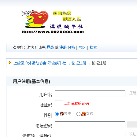
欢迎您：游客！请先
登录
或
注册
风格
|
展区
|
搜索
上虞区户外运动协会·漂流蜗牛社
→
论坛注册
→ 论坛注册
用户注册(基本信息)
注册
用户名
点击获取验证码
验证码
男孩
女孩
性别
论坛密码
论坛
请再输一遍确认