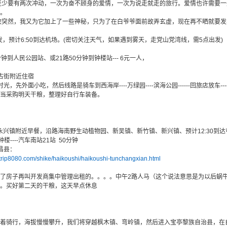
少要有两次冲动，一次为奋不顾身的爱情，一次为说走就走的旅行。爱情也许需要一
。
突然，我又为它加上了一些神秘，只为了在白爷爷面前故弄玄虚，现在再不晒就要发霉
发，预计6:50到达机场。(密切关注天气，如果遇到雾天，走党山党湾线，需5点出发)
0分钟到人民公园站、或21路50分钟到钟楼站--- 6元一人，
楼古街附近住宿
时光，先外面小吃，然后线路是骑车到西海岸----万绿园----滨海公园------回旅店放
当采购明天干粮，整理好自行车装备。
 永兴镇附近早餐，沿路海南野生动植物园、新吴镇、新竹镇、新兴镇、预计12:30到
楼----汽车南站21站 50分钟
昌县：
.trip8080.com/shike/haikoushi/haikoushi-tunchangxian.html
了房子再叫开发商集中管理出租的。。。。中午2路人马（这个说法意思是为以后蜗
。买好第二天的干粮，这天早点休息
着骑行，海拔慢慢攀升，我们将穿越枫木镇、弯岭镇，然后进入宝亭黎族自治县，在自