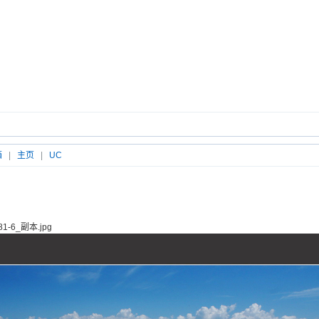
箱
|
主页
|
UC
-6_副本.jpg