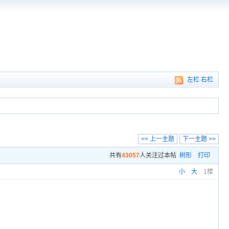
左栏
右栏
<< 上一主题
下一主题 >>
共有
43057
人关注过本帖
树形
打印
小
大
1楼