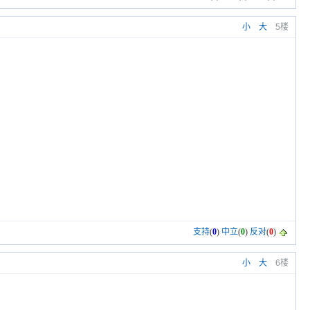
小
大
5楼
支持
(
0
)
中立
(
0
)
反对
(
0
)
小
大
6楼