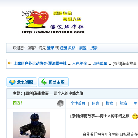
欢迎您：游客！请先
登录
或
注册
风格
|
展区
|
搜索
上虞区户外运动协会·漂流蜗牛社
→
人在驴途
→
动感单车
→ [原创]海南故事
主题：[原创]海南故事----两个人的中线之旅
新的主题
投票帖
四方！
个性首页
|
信息
|
搜索
|
邮箱
|
主
交易帖
小字报
[原创]海南故事----两个人的中线之旅
白爷爷们把今年年初的目标锁定在