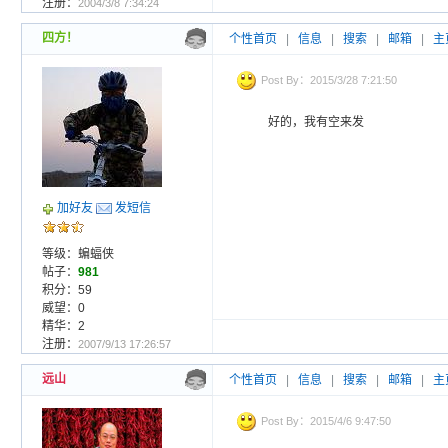
注册：
2004/3/8 7:34:24
四方！
个性首页
|
信息
|
搜索
|
邮箱
|
主
Post By：2015/3/28 7:21:50
好的，我有空来发
加好友
发短信
等级：蝙蝠侠
帖子：
981
积分：59
威望：0
精华：2
注册：
2007/9/13 17:26:57
远山
个性首页
|
信息
|
搜索
|
邮箱
|
主
Post By：2015/4/6 9:47:50