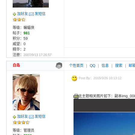
加好友
发短信
等级：蝙蝠侠
帖子：
981
积分：59
威望：0
精华：2
注册：
2007/9/13 17:26:57
白岛
个性首页
|
QQ
|
信息
|
搜索
|
邮
Post By：2015/3/26 10:13:12
此主题相关图片如下：副本img_0081
加好友
发短信
等级：管理员