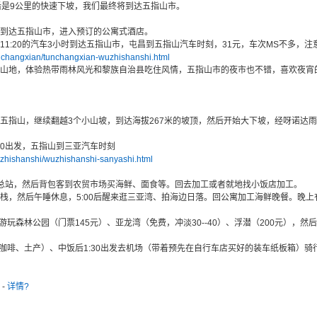
后是9公里的快速下坡，我们最终将到达五指山市。
0左右到达五指山市，进入预订的公寓式酒店。
1:20的汽车3小时到达五指山市，屯昌到五指山汽车时刻，31元，车次MS不多，注
unchangxian/tunchangxian-wuzhishanshi.html
山地，体验热带雨林风光和黎族自治县吃住风情，五指山市的夜市也不错，喜欢夜宵
指山，继续翻越3个小山坡，到达海拔267米的坡顶，然后开始大下坡，经呀诺达雨林景
:00出发，五指山到三亚汽车时刻
uzhishanshi/wuzhishanshi-sanyashi.html
汽车总站，然后背包客到农贸市场买海鲜、面食等。回去加工或者就地找小饭店加工。
式客栈，然后午睡休息，5:00后醒来逛三亚湾、拍海边日落。回公寓加工海鲜晚餐。晚
游玩森林公园（门票145元）、亚龙湾（免费，冲淡30--40）、浮潜（200元），
、咖啡、土产）、中饭后1:30出发去机场（带着预先在自行车店买好的装车纸板箱）
-
详情?