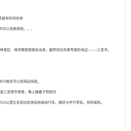
意留有时间余地
的可以泡夜排挡。。。
区、保亭黎族苗族自治县，最终到达风景秀丽的海边--------三亚市。
上有兴致还可以到海边闲逛。
然后逛三亚夜市夜景，晚上踏着夕阳而归
骑行10公里左右到达机场后拆装自行车，做好大件行李后，安检候机。