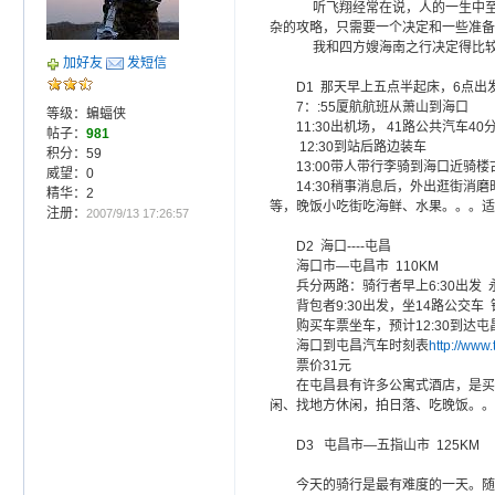
听飞翔经常在说，人的一生中至
杂的攻略，只需要一个决定和一些准备
我和四方嫂海南之行决定得比较
加好友
发短信
D1 那天早上五点半起床，6点出
7：:55厦航航班从萧山到海口
等级：蝙蝠侠
11:30出机场， 41路公共汽车4
帖子：
981
12:30到站后路边装车
积分：59
13:00带人带行李骑到海口近骑
威望：0
14:30稍事消息后，外出逛街消磨
精华：2
等，晚饭小吃街吃海鲜、水果。。。适
注册：
2007/9/13 17:26:57
D2 海口----屯昌
海口市—屯昌市 110KM
兵分两路：骑行者早上6:30出发
背包者9:30出发，坐14路公交车 钟
购买车票坐车，预计12:30到达屯
海口到屯昌汽车时刻表
http://www
票价31元
在屯昌县有许多公寓式酒店，是买
闲、找地方休闲，拍日落、吃晚饭。。
D3 屯昌市—五指山市 125KM
今天的骑行是最有难度的一天。随