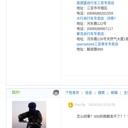
喜德盛自行车三亚专卖店
地址：三亚市市辖区
电话：(0898)88281559
大行自行车专卖店
-
详情?
地址：河东路122号
电话：(0898)88987117
崔克自行车专卖店
-
地址：河东路126号天然气大厦1
specialized三亚单车专卖店
地址：解放路989
四方！
个性首页
|
信息
|
搜索
|
邮箱
|
主
Post By：2015/3/18 23:53:26
怎么回事？300的图都发不了？？