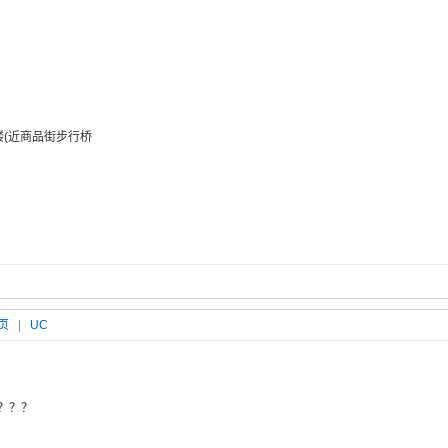
楼(近商品街步行桥
页
|
UC
？？？