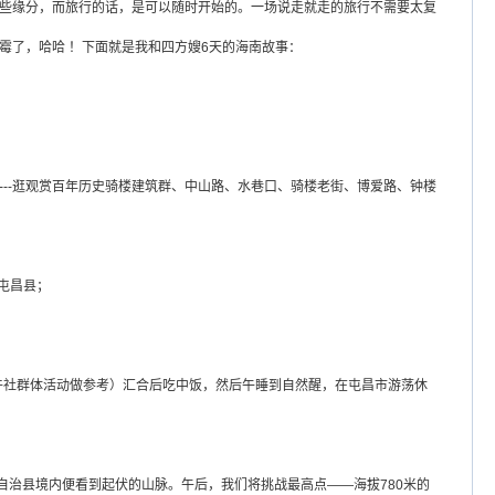
些缘分，而旅行的话，是可以随时开始的。一场说走就走的旅行不需要太复
了，哈哈 ！下面就是我和四方嫂6天的海南故事：
车------逛观赏百年历史骑楼建筑群、中山路、水巷口、骑楼老街、博爱路、钟楼
达屯昌县；
牛社群体活动做参考）汇合后吃中饭，然后午睡到自然醒，在屯昌市游荡休
治县境内便看到起伏的山脉。午后，我们将挑战最高点——海拔780米的