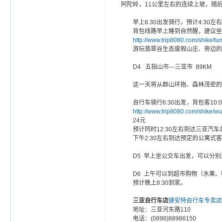
阿陀岭，11公里左右的连续上坡，随
早上6:30出发骑行，预计4:3
背包线路早上睡到自然醒，建议坐1
http://www.trip8080.com/shike/t
游玩翡翠谷生态度假山庄、旁边的
D4 五指山市—三亚市 89KM
这一天将从群山环抱、森林茂密的五
自行车骑行6:30出发，背包客10
http://www.trip8080.com/shike/w
24元
预计同时12:30左右到达三亚
下午2:30左右到达预定的公寓
D5 早上坐公交车出发，可以分别
D6 上午可以到超市购物（水果
预计晚上8:30到家。
三亚自行车店
捷安特自行车专卖店
地址：三亚河东路110
电话：(0898)88986150