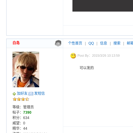
白岛
个性首页
|
QQ
|
信息
|
搜索
|
邮
Post By：2015/3/26 10:13:59
可以发的
加好友
发短信
等级：管理员
帖子：
7390
积分：634
威望：0
精华：44