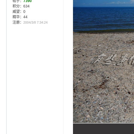
帖子：
7390
积分：634
威望：0
精华：44
注册：
2004/3/8 7:34:24