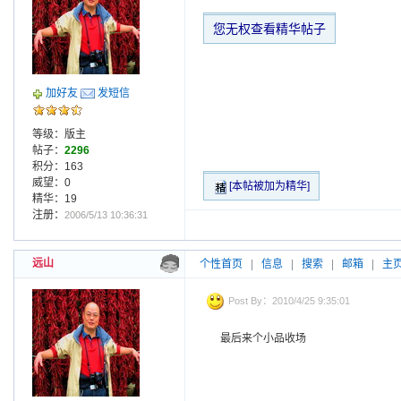
您无权查看精华帖子
加好友
发短信
等级：版主
帖子：
2296
积分：163
威望：0
[本帖被加为精华]
精华：19
注册：
2006/5/13 10:36:31
远山
个性首页
|
信息
|
搜索
|
邮箱
|
主
Post By：2010/4/25 9:35:01
最后来个小品收场