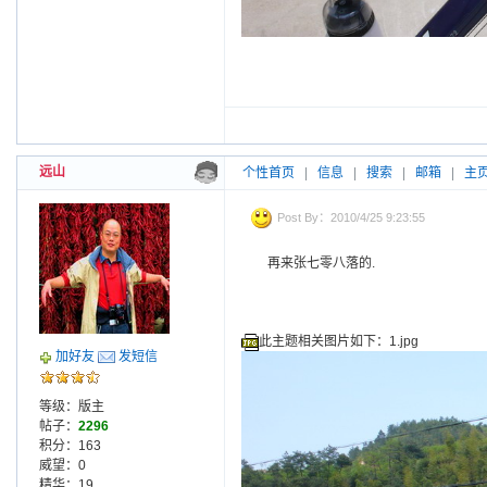
远山
个性首页
|
信息
|
搜索
|
邮箱
|
主
Post By：2010/4/25 9:23:55
再来张七零八落的.
此主题相关图片如下：1.jpg
加好友
发短信
等级：版主
帖子：
2296
积分：163
威望：0
精华：19