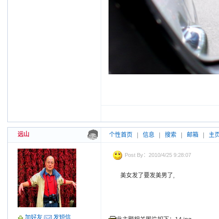
远山
个性首页
|
信息
|
搜索
|
邮箱
|
主
Post By：2010/4/25 9:28:07
美女发了要发美男了,
加好友
发短信