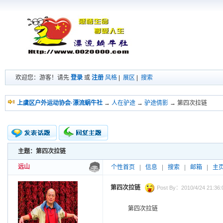
欢迎您：游客！请先
登录
或
注册
风格
|
展区
|
搜索
上虞区户外运动协会·漂流蜗牛社
→
人在驴途
→
驴途倩影
→ 第四次拉链
主题：第四次拉链
新的主题
投票帖
远山
个性首页
|
信息
|
搜索
|
邮箱
|
主
交易帖
小字报
第四次拉链
Post By：2010/4/24 21:36:
第四次拉链