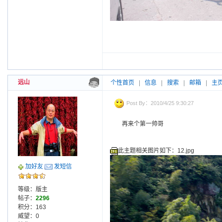
远山
个性首页
|
信息
|
搜索
|
邮箱
|
主
Post By：2010/4/25 9:30:27
再来个第一帅哥
此主题相关图片如下：12.jpg
加好友
发短信
等级：版主
帖子：
2296
积分：163
威望：0