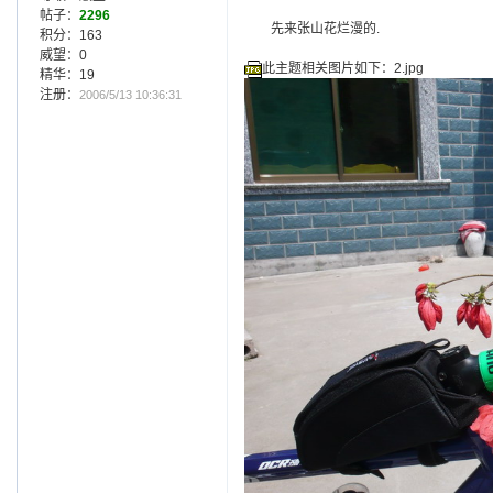
帖子：
2296
先来张山花烂漫的.
积分：163
威望：0
此主题相关图片如下：2.jpg
精华：19
注册：
2006/5/13 10:36:31