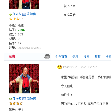
发不上图
加好友
发短信
在群里看
等级：版主
帖子：
2296
积分：163
威望：0
精华：19
注册：
2006/5/13 10:36:31
远山
个性首页
|
信息
|
搜索
|
邮箱
|
主
Post By：2010/4/25 9:22:02
家里的电脑有问题.老是罢工.做好的图
今天值班..
图片来了....
加好友
发短信
因为开车..片子不多..详细的见海正版...........
等级：版主