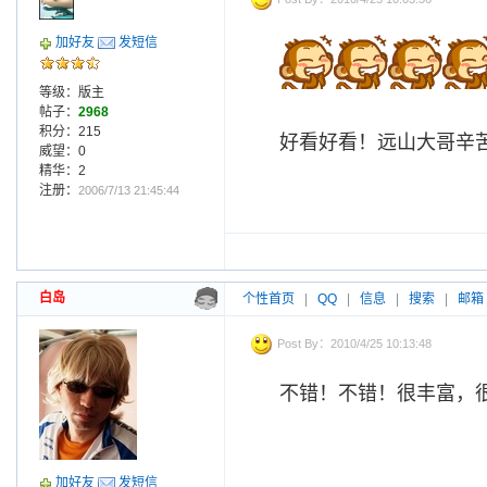
加好友
发短信
等级：版主
帖子：
2968
积分：215
好看好看！远山大哥辛
威望：0
精华：2
注册：
2006/7/13 21:45:44
白岛
个性首页
|
QQ
|
信息
|
搜索
|
邮箱
Post By：2010/4/25 10:13:48
不错！不错！很丰富，
加好友
发短信