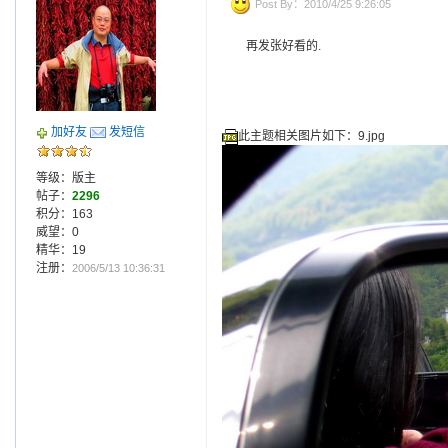
Post By：2010/4/25 9:26:05
再发张好看的.
加好友
发短信
此主题相关图片如下：9.jpg
等级：版主
帖子：
2296
积分：163
威望：0
精华：19
注册：
2006/5/13 10:36:31