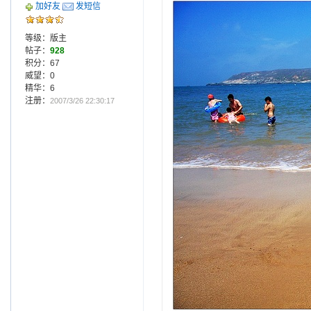
加好友
发短信
等级：版主
帖子：
928
积分：67
威望：0
精华：6
注册：
2007/3/26 22:30:17