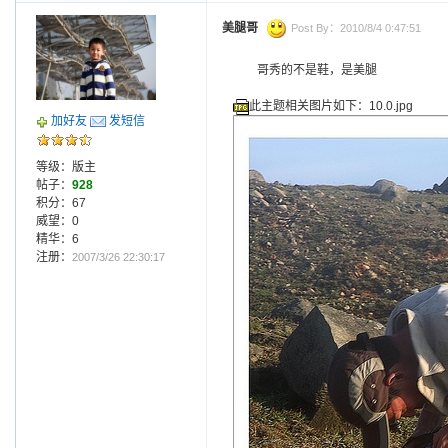
美腿哥
Post By：2010/8/4 0:47:51
哥秀的不是鞋，是美腿
此主题相关图片如下：10.0.jpg
加好友
发短信
等级：版主
帖子：
928
积分：67
威望：0
精华：6
注册：
2007/3/26 22:30:17