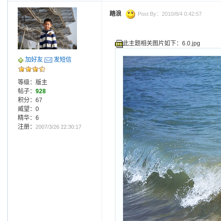
踏浪
Post By：2010/8/4 0:42:57
此主题相关图片如下：6.0.jpg
加好友
发短信
等级：版主
帖子：
928
积分：67
威望：0
精华：6
注册：
2007/3/26 22:30:17