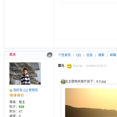
弈天
个性首页
|
QQ
|
信息
|
搜索
|
邮箱
霞光
Post By：2010/8/4 0:45:27
此主题相关图片如下：8.0.jpg
加好友
发短信
等级：版主
帖子：
928
积分：67
威望：0