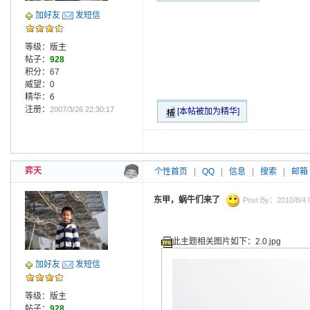
加好友
发短信
等级：版主
帖子：
928
积分：67
威望：0
精华：6
注册：
2007/3/26 22:30:17
[本帖被加为精华]
弈天
个性首页
|
QQ
|
信息
|
搜索
|
邮箱
东甲，蜗牛们来了
Post By：2010/8/4 0
此主题相关图片如下：2.0.jpg
加好友
发短信
等级：版主
帖子：
928