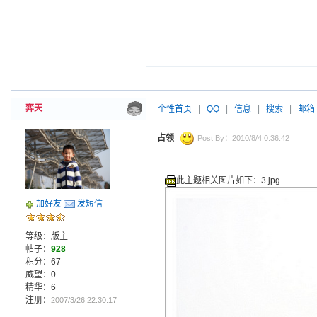
弈天
个性首页
|
QQ
|
信息
|
搜索
|
邮箱
占领
Post By：2010/8/4 0:36:42
此主题相关图片如下：3.jpg
加好友
发短信
等级：版主
帖子：
928
积分：67
威望：0
精华：6
注册：
2007/3/26 22:30:17