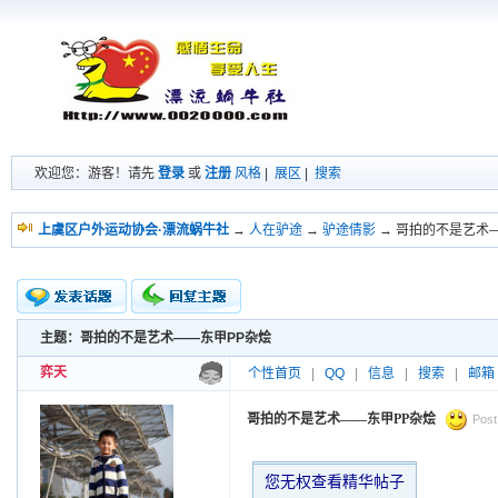
欢迎您：游客！请先
登录
或
注册
风格
|
展区
|
搜索
上虞区户外运动协会·漂流蜗牛社
→
人在驴途
→
驴途倩影
→ 哥拍的不是艺术
主题：哥拍的不是艺术——东甲PP杂烩
新的主题
投票帖
弈天
个性首页
|
QQ
|
信息
|
搜索
|
邮箱
交易帖
小字报
哥拍的不是艺术——东甲PP杂烩
Post
您无权查看精华帖子