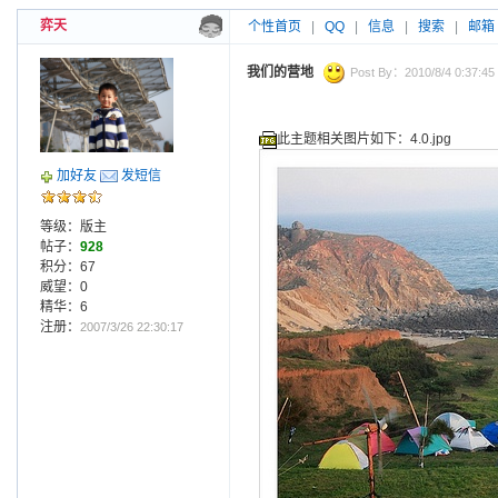
弈天
个性首页
|
QQ
|
信息
|
搜索
|
邮箱
我们的营地
Post By：2010/8/4 0:37:45
此主题相关图片如下：4.0.jpg
加好友
发短信
等级：版主
帖子：
928
积分：67
威望：0
精华：6
注册：
2007/3/26 22:30:17