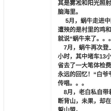
其是雾凇和阳光照射
脑海里。
5
月，蜗牛走进中
遭殃的是村里的鸡
就说“蜗牛来了。。
7
月，蜗牛再次登
小时，其中堵车13
省去了一大笔体检
永远的回忆！“白爷
传唱。。。
8
月，老白私自带
断背山，未果，却在
誓
山盟。