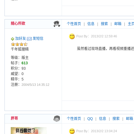
随心所欲
个性首页
|
信息
|
搜索
|
邮箱
|
主
Post By：2013/2/2 12:59:46
加好友
发短信
虽然看过现场直播，再看视频重播
千年狐狸精
等级：版主
帖子：
613
积分：93
威望：0
精华：5
注册：
2004/5/13 14:35:12
胖哥
个性首页
|
QQ
|
信息
|
搜索
|
邮箱
Post By：2013/2/2 13:04:24