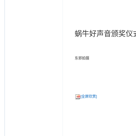
蜗牛好声音颁奖仪
东邪拍摄
[全屏欣赏]