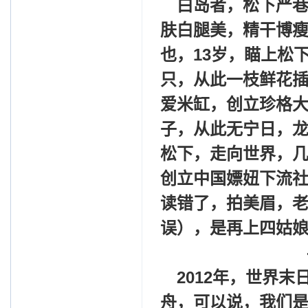
白岛者，松下严
肤白腿美，精干博瘦
也，13岁，瞄上松下
只，从此一枝鲜花
爱米缸，创立珍格
子，从此无宁日，
松下，走向世界，几
创立中国嫖妞下流
读错了，拍美眉，老
误），是再上四姑
------
2012
年，世界末
舟，可以说，我们