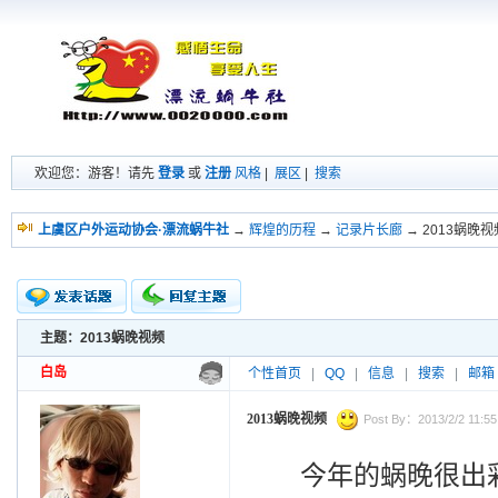
欢迎您：游客！请先
登录
或
注册
风格
|
展区
|
搜索
上虞区户外运动协会·漂流蜗牛社
→
辉煌的历程
→
记录片长廊
→ 2013蜗晚视
主题：2013蜗晚视频
新的主题
投票帖
白岛
个性首页
|
QQ
|
信息
|
搜索
|
邮箱
交易帖
小字报
2013蜗晚视频
Post By：2013/2/2 11:55
今年的蜗晚很出彩