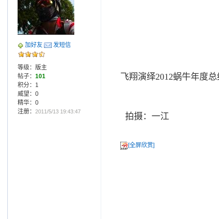
加好友
发短信
等级：版主
飞翔演绎2012蜗牛年度
帖子：
101
积分：1
威望：0
精华：0
注册：
2011/5/13 19:43:47
拍摄：一江
[全屏欣赏]