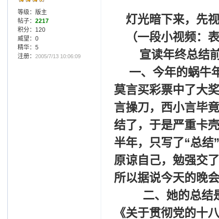
等级：版主
灯光暗下来，先
帖子：
2217
积分：120
（一段小视频：
威望：0
精华：5
宣读年终总结
注册：
2005/7/13 10:06:09
一、今年的蜗牛
莫言买彩票中了大
言操刀，西小言毕
结了，于是严重卡
半年，只写了“总结
原谅自己，勉强交
所以据说今天的晚
二、她的总结
《关于贯彻党的十