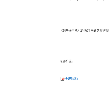
《蜗牛好声音》2号歌手马铃薯演唱视
东邪拍摄。
[全屏欣赏]