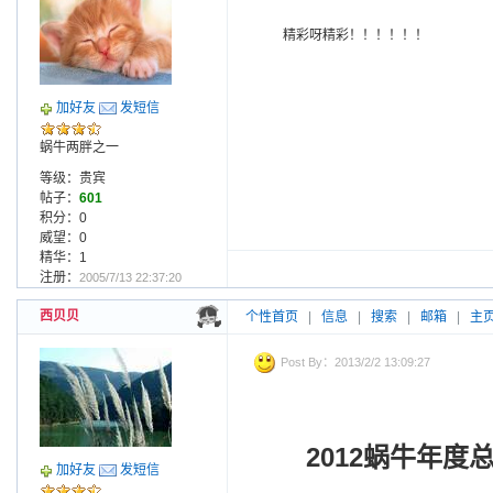
精彩呀精彩！！！！！！
加好友
发短信
蜗牛两胖之一
等级：贵宾
帖子：
601
积分：0
威望：0
精华：1
注册：
2005/7/13 22:37:20
西贝贝
个性首页
|
信息
|
搜索
|
邮箱
|
主
Post By：2013/2/2 13:09:27
2012
蜗牛年度
加好友
发短信