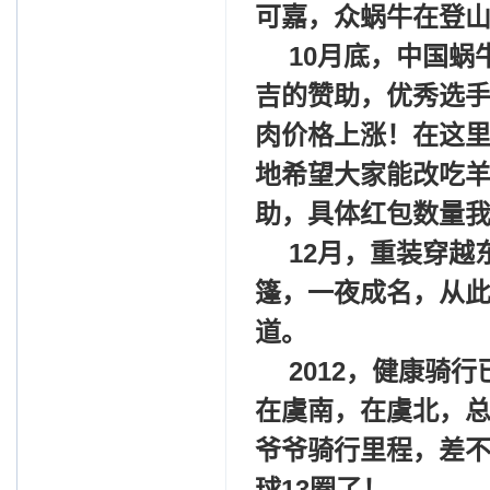
可嘉，众蜗牛在登
10
月底，中国蜗
吉的赞助，优秀选
肉价格上涨！在这
地希望大家能改吃
助，具体红包数量
12
月，重装穿越
篷，一夜成名，从此
道。
2012
，健康骑行
在虞南，在虞北，
爷爷骑行里程，差
球13圈了！