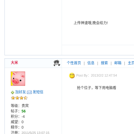
上传神速哦,晚会给力!
大米
个性首页
|
信息
|
搜索
|
邮箱
|
主
Post By：2013/2/2 12:47:54
抢个位子，等下用电脑看
加好友
发短信
等级：贵宾
帖子：
56
积分：-4
威望：0
精华：0
注册：
2011/5/25 13:07:15