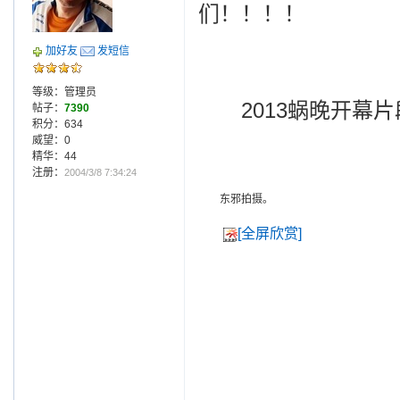
们！！！！
加好友
发短信
等级：管理员
2013蜗晚开幕片
帖子：
7390
积分：634
威望：0
精华：44
注册：
2004/3/8 7:34:24
东邪拍摄。
[全屏欣赏]