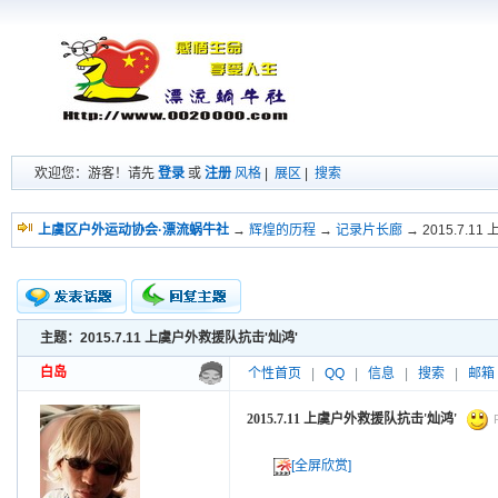
欢迎您：游客！请先
登录
或
注册
风格
|
展区
|
搜索
上虞区户外运动协会·漂流蜗牛社
→
辉煌的历程
→
记录片长廊
→ 2015.7.1
主题：2015.7.11 上虞户外救援队抗击'灿鸿'
新的主题
投票帖
白岛
个性首页
|
QQ
|
信息
|
搜索
|
邮箱
交易帖
小字报
2015.7.11 上虞户外救援队抗击'灿鸿'
P
[全屏欣赏]