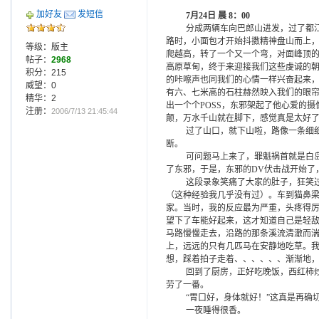
加好友
发短信
7
月
24
日
晨
8
：
00
分成两辆车向巴郎山进发，过了都
路时，小面包才开始抖擞精神盘山而上
等级：版主
爬越高，转了一个又一个弯，对面峰顶
帖子：
2968
高原草甸，终于来迎接我们这些虔诚的
积分：215
的咔嚓声也同我们的心情一样兴奋起来
威望：0
有六、七米高的石柱赫然映入我们的眼帘
精华：2
出一个个
POSS
，东邪架起了他心爱的摄
注册：
2006/7/13 21:45:44
颠，万水千山就在脚下，感觉真是太好
过了山口，就下山啦，路像一条细
断。
可问题马上来了，罪魁祸首就是白
了东邪，于是，东邪的
DV
伏击战开始了
这段录象笑痛了大家的肚子，狂笑
（这种经验我几乎没有过）。车到猫鼻
家。当时，我的反应最为严重，头疼得
望下了车能好起来，这才知道自己是轻
马路慢慢走去，沿路的那条溪流清澈而
上，远远的只有几匹马在安静地吃草。
想，踩着拍子走着、、、、、、渐渐地
回到了厨房，正好吃晚饭，西红柿
劳了一番。
“胃口好，身体就好！”这真是再确
一夜睡得很香。