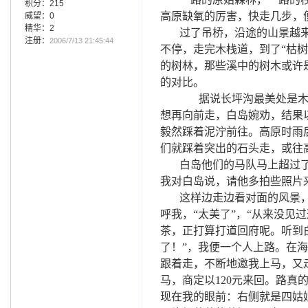
积分：215
高原缺氧的厉害，快走几步，
威望：0
精华：2
过了吊桥，沿途的山景越来
注册：
2006/7/13 21:45:44
不停，走完木栈道，到了“枯
的树林，那些溪中的树木或许
的对比。
据说长坪沟最美处是
想再向前走，白岛婉劝，结果
毅然踩着泥泞前往。高原时雨
们就踩着突出的石头走，或往
白岛他们的马队马上超过
我对白岛说，请他多拍些照片
这样边走边看对面的风景
呼我，“太美了”，“从来没见
茶，正打算打道回府呢。听到
了！”，我便一个人上路。在
跟着走，不断地邀我上马，又
马，商定以
120
元来回。路真
现在我的眼前：右侧就是四姑