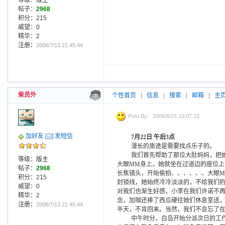
等级：版主
帖子：
2968
积分：215
威望：0
精华：2
注册：
2006/7/13 21:45:44
柴员外
个性首页
|
信息
|
搜索
|
邮箱
|
主
Post By：2006/8/25 10:07:22
加好友
发短信
7
月
22
日
午后
3
点
漫长的旅途是需要找点乐子的。
我们首先帮助了那位大肚妈妈，把
等级：版主
大眼
MM
身上，她就坐在过道边的座位上
帖子：
2968
长焦镜头，开始偷拍、、、、、、大眼
M
积分：215
封锁线，她始终冷冷淡淡的，不给我们
威望：0
对我们也渐生好感，小李在我们许诺不
精华：2
念，加咖还捧了西瓜硬往她们休息室送
注册：
2006/7/13 21:45:44
半天，不肯回来。当然，我们不会忘了
中午时分，白岛开始分派次日的工