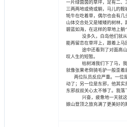
一片绿茵茵的草坪，足有二、
三两两地或倚或躺，马儿的鞍
牦牛在吃着草，偶尔也会有几
山体交合处又是矮矮的树林，
碧蓝如海，在这样的草地上躺
没多久，白岛他们就
能再留恋在草坪上，跟着上马
途中还看到了对面高
叹人生的短暂。
枯树滩我们下了马，我
就像张果老倒骑毛驴一般歪着
两位队员反应严重。一位是
动了；另一位是东邪，他其实
东邪叔叔关心太不够了。我落
兴奋，疲惫地一天就
娘山登顶之旅充满了更美好的