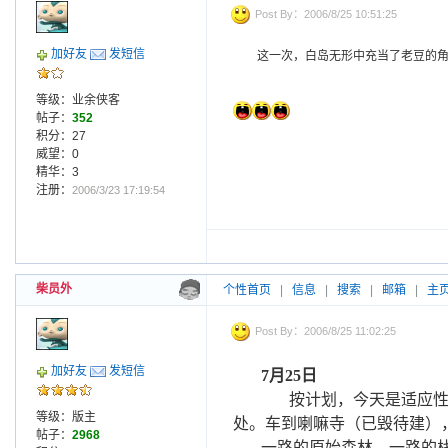
Post By：2006/8/25 10:51:25
加好友
发短信
这一次，白岛无形中充当了老豆的
等级：业余侠客
帖子：
352
积分：27
威望：0
精华：3
注册：
2006/3/23 17:19:54
柴员外
个性首页
|
信息
|
搜索
|
邮箱
|
主
Post By：2006/8/25 11:02:25
加好友
发短信
7
月
25
日
按计划，今天是适应
等级：版主
处。车到喇嘛寺（已毁待建）
帖子：
2968
一路的原始森林，一路的