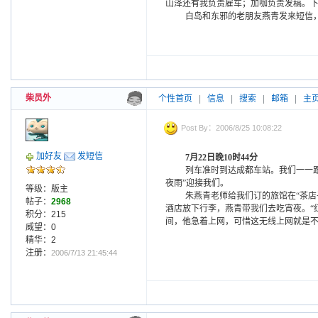
山泽还有我负责雇车；加咖负责发稿。
白岛和东邪的老朋友燕青发来短信
柴员外
个性首页
|
信息
|
搜索
|
邮箱
|
主
Post By：2006/8/25 10:08:22
加好友
发短信
7
月
22
日晚
10
时
44
分
列车准时到达成都车站。我们一一
夜雨”迎接我们。
等级：版主
朱燕青老师给我们订的旅馆在“茶
帖子：
2968
酒店放下行李，燕青带我们去吃宵夜。“
积分：215
间，他急着上网，可惜这无线上网就是
威望：0
精华：2
注册：
2006/7/13 21:45:44