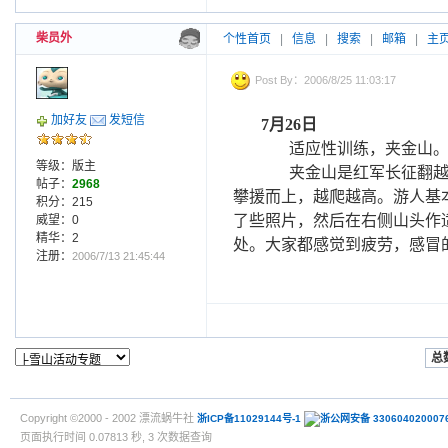
柴员外
个性首页
|
信息
|
搜索
|
邮箱
|
主
Post By：2006/8/25 11:03:17
加好友
发短信
7
月
26
日
适应性训练，夹金山
等级：版主
夹金山是红军长征翻
帖子：
2968
攀援而上，越爬越高。游人基
积分：215
了些照片，然后在右侧山头作
威望：0
精华：2
处。大家都感觉到疲劳，感冒
注册：
2006/7/13 21:45:44
总数
Copyright ©2000 - 2002 漂流蜗牛社
浙ICP备11029144号-1
浙公网安备 330604020007
页面执行时间 0.07813 秒, 3 次数据查询