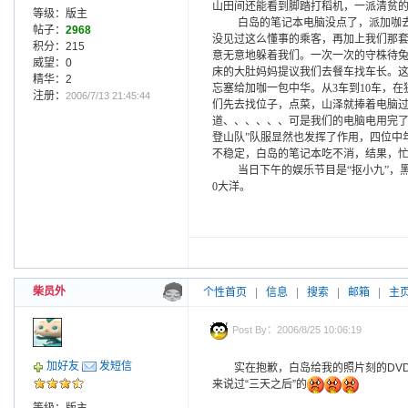
山田间还能看到脚踏打稻机，一派清贫
等级：版主
白岛的笔记本电脑没点了，派加咖
帖子：
2968
没见过这么懂事的乘客，再加上我们那
积分：215
意无意地躲着我们。一次一次的守株待
威望：0
床的大肚妈妈提议我们去餐车找车长。
精华：2
忘塞给加咖一包中华。从
3
车到
10
车，在
注册：
2006/7/13 21:45:44
们先去找位子，点菜，山泽就捧着电脑过
道、、、、、、可是我们的电脑电用完了
登山队”队服显然也发挥了作用，四位中
不稳定，白岛的笔记本吃不消，结果，
当日下午的娱乐节目是“抠小九”
0
大洋。
柴员外
个性首页
|
信息
|
搜索
|
邮箱
|
主
Post By：2006/8/25 10:06:19
加好友
发短信
实在抱歉，白岛给我的照片刻的DV
来说过“三天之后”的