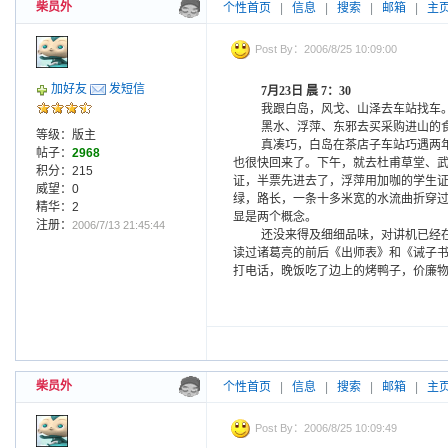
柴员外
个性首页
|
信息
|
搜索
|
邮箱
|
主
Post By：2006/8/25 10:09:00
加好友
发短信
7
月
23
日
晨
7
：
30
我跟白岛，风戈、山泽去车站找车
黑水、浮萍、东邪去买采购进山的
等级：版主
真凑巧，白岛在茶店子车站巧遇两
帖子：
2968
也很快回来了。下午，就去杜甫草堂、
积分：215
证，半票先进去了，浮萍用加咖的学生
威望：0
绿，路长，一条十多米宽的水流曲折穿
精华：2
显是两个概念。
注册：
2006/7/13 21:45:44
还没来得及细细品味，对讲机已经
读过诸葛亮的前后《出师表》和《诫子
打电话，晚饭吃了边上的烤鸭子，价廉
柴员外
个性首页
|
信息
|
搜索
|
邮箱
|
主
Post By：2006/8/25 10:09:49