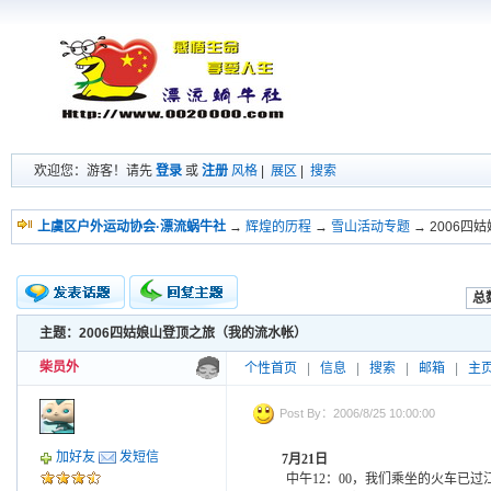
欢迎您：游客！请先
登录
或
注册
风格
|
展区
|
搜索
上虞区户外运动协会·漂流蜗牛社
→
辉煌的历程
→
雪山活动专题
→ 2006
总数
主题：2006四姑娘山登顶之旅（我的流水帐）
新的主题
投票帖
柴员外
个性首页
|
信息
|
搜索
|
邮箱
|
主
交易帖
小字报
Post By：2006/8/25 10:00:00
加好友
发短信
7
月
21
日
中午
12
：
00
，我们乘坐的火车已过