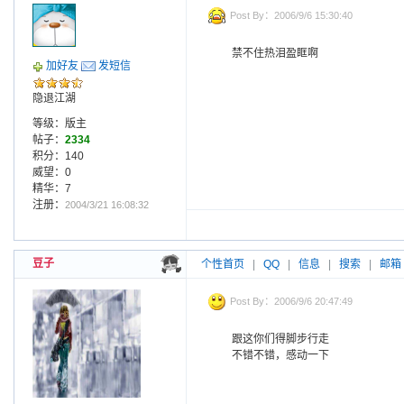
Post By：2006/9/6 15:30:40
禁不住热泪盈眶啊
加好友
发短信
隐退江湖
等级：版主
帖子：
2334
积分：140
威望：0
精华：7
注册：
2004/3/21 16:08:32
豆子
个性首页
|
QQ
|
信息
|
搜索
|
邮箱
Post By：2006/9/6 20:47:49
跟这你们得脚步行走
不错不错，感动一下