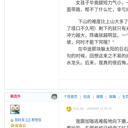
女孩子毕竟腿短力气小，
面带路，帮不了什么忙，幸亏
下山的难度比上山大多了
了垭口不久吧）剩下的就只有
冲力越大，阵痛就越明显。一
坡，何时才能下完哦？”
在中途那块躲太阳的巨石
句的时候，回想这来之不易的
水龙头。后来，我真的很后悔
柴员外
个性首页
|
信息
|
搜索
|
邮箱
|
主
Post By：2006/9/6 12:30:10
加好友
发短信
我跟加咖逃难般地向下撤