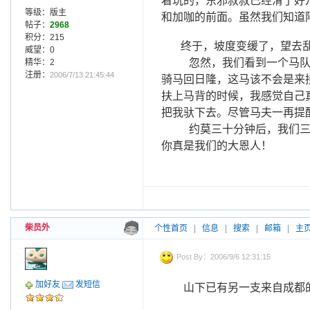
着玩的，东邪叔叔已经滑了好
等级：版主
和加咖的前面。虽然我们知道
帖子：
2968
积分：215
终于，坡度变缓了，望去
威望：0
忽然，我们看到一个马队
精华：2
注册：
2006/7/13 21:45:44
骑马回日隆，这马该不会是来
扶上马背的时候，我感觉自己
把我驮下去。尽管马夫一再提
约莫三十分钟后，我们三
你真是我们的大恩人！
柴员外
个性首页
|
信息
|
搜索
|
邮箱
|
主
Post By：2006/9/6 12:31:15
加好友
发短信
山下已有另一支来自成都