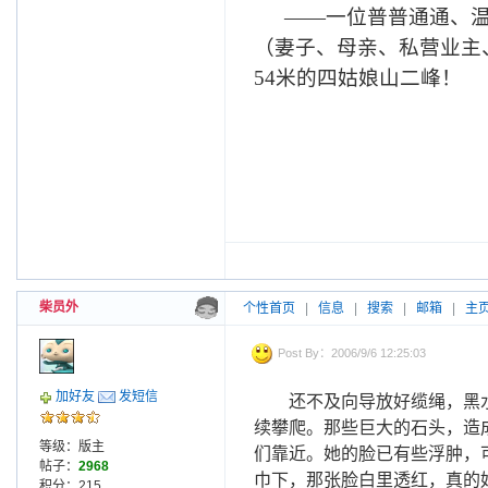
——一位普普通通、
（妻子、母亲、私营业主
54
米的四姑娘山二峰！
柴员外
个性首页
|
信息
|
搜索
|
邮箱
|
主
Post By：2006/9/6 12:25:03
加好友
发短信
还不及向导放好缆绳，黑
续攀爬。那些巨大的石头，造
等级：版主
们靠近。她的脸已有些浮肿，
帖子：
2968
巾下，那张脸白里透红，真的
积分：215