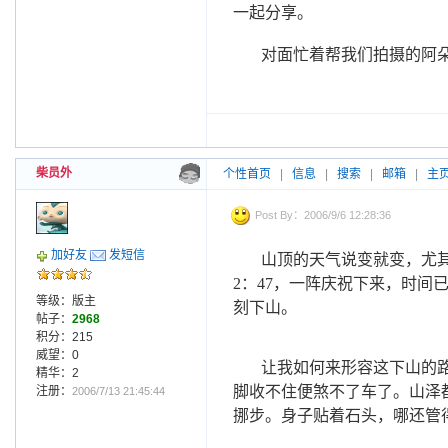
一起分享。
对面忙着帮我们拍摄的阿
柴员外
个性首页
|
信息
|
搜索
|
邮箱
|
主
Post By：2006/9/6 12:28:36
加好友
发短信
山顶的天气说变就变，尤
2
：
47
，一阵庆祝下来，时间
等级：版主
刻下山。
帖子：
2968
积分：215
威望：0
让我如何来形容这下山的
精华：2
脚收不住便煞不了车了。山泽
注册：
2006/7/13 21:45:44
挪步。身子贴着石头，哪还管