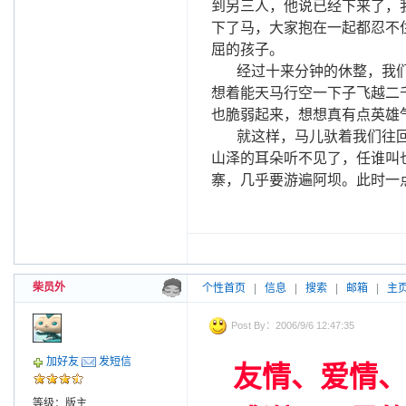
到另三人，他说已经下来了，
下了马，大家抱在一起都忍不
屈的孩子。
经过十来分钟的休整，我们
想着能天马行空一下子飞越二
也脆弱起来，想想真有点英雄
就这样，马儿驮着我们往
山泽的耳朵听不见了，任谁叫
寨，几乎要游遍阿坝。此时一
柴员外
个性首页
|
信息
|
搜索
|
邮箱
|
主
Post By：2006/9/6 12:47:35
加好友
发短信
友情、爱情
等级：版主