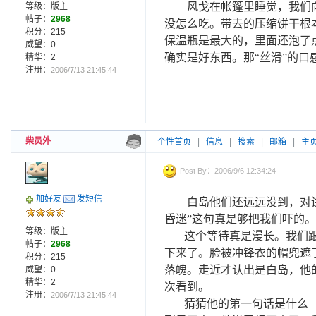
风戈在帐篷里睡觉，我们
等级：版主
帖子：
2968
没怎么吃。带去的压缩饼干根
积分：215
保温瓶是最大的，里面还泡了
威望：0
确实是好东西。那“丝滑”的口
精华：2
注册：
2006/7/13 21:45:44
柴员外
个性首页
|
信息
|
搜索
|
邮箱
|
主
Post By：2006/9/6 12:34:24
加好友
发短信
白岛他们还远远没到，对
昏迷”这句真是够把我们吓的
等级：版主
这个等待真是漫长。我们
帖子：
2968
下来了。脸被冲锋衣的帽兜遮
积分：215
落魄。走近才认出是白岛，他
威望：0
精华：2
次看到。
注册：
2006/7/13 21:45:44
猜猜他的第一句话是什么—