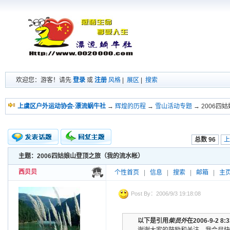
欢迎您：游客！请先
登录
或
注册
风格
|
展区
|
搜索
上虞区户外运动协会·漂流蜗牛社
→
辉煌的历程
→
雪山活动专题
→ 2006
总数 96
上
主题：2006四姑娘山登顶之旅（我的流水帐）
新的主题
投票帖
西贝贝
个性首页
|
信息
|
搜索
|
邮箱
|
主
交易帖
小字报
Post By：2006/9/3 19:18:08
以下是引用
柴员外
在2006-9-2 8