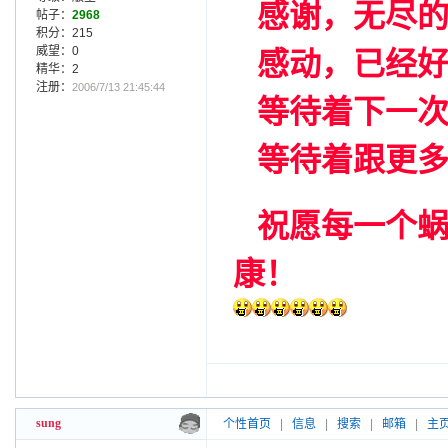
感谢，无尽
帖子：
2968
积分：215
威望：0
感动，已经
精华：2
注册：
2006/7/13 21:45:44
等待着下一
等待着跟更多
祝愿每一个
康！
sung
个性首页
|
信息
|
搜索
|
邮箱
|
主