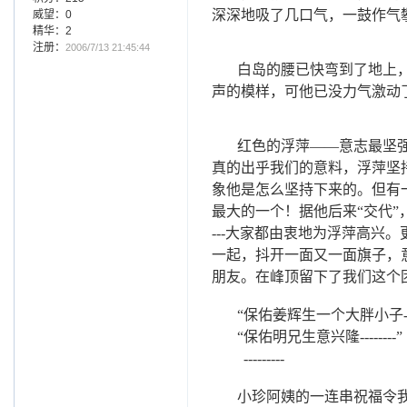
深深地吸了几口气，一鼓作气
威望：0
精华：2
注册：
2006/7/13 21:45:44
白岛的腰已快弯到了地上
声的模样，可他已没力气激动
红色的浮萍——意志最坚
真的出乎我们的意料，浮萍坚
象他是怎么坚持下来的。但有
最大的一个！据他后来“交代”
---
大家都由衷地为浮萍高兴。
一起，抖开一面又一面旗子，
朋友。在峰顶留下了我们这个
“保佑姜辉生一个大胖小子
“保佑明兄生意兴隆
--------
”
---------
小珍阿姨的一连串祝福令