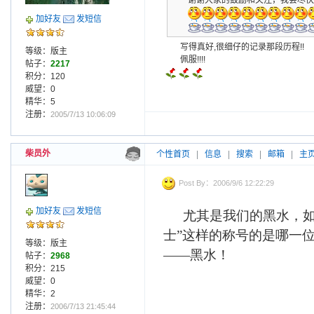
谢谢大家的鼓励和关注，我会尽快
加好友
发短信
写得真好,很细仔的记录那段历程!!
等级：版主
佩服!!!!
帖子：
2217
积分：120
威望：0
精华：5
注册：
2005/7/13 10:06:09
柴员外
个性首页
|
信息
|
搜索
|
邮箱
|
主
Post By：2006/9/6 12:22:29
加好友
发短信
尤其是我们的黑水，如
士”这样的称号的是哪一
等级：版主
——黑水！
帖子：
2968
积分：215
威望：0
精华：2
注册：
2006/7/13 21:45:44