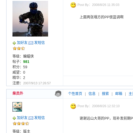
Post By：2008/8/26 11:35:03
上面两张塌方的PP很蓝调啊
加好友
发短信
等级：蝙蝠侠
帖子：
981
积分：59
威望：0
精华：2
注册：
2007/9/13 17:26:57
柴员外
个性首页
|
信息
|
搜索
|
邮箱
|
主
Post By：2008/8/26 12:32:10
加好友
发短信
谢谢远山大哥的PP，现补发前期P
等级：版主