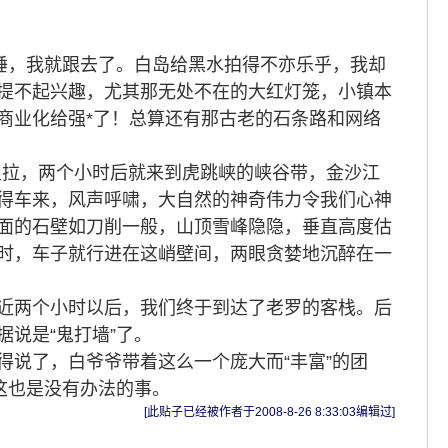
睡，我就跟去了。白岛给黑水拍得不亦乐乎，我却
提不起兴趣，尤其那无处不在的大红灯笼，小镇本
商业化给强*了！总算还有那古老的石条路和网络
里拉，两个小时后就来到虎跳峡的峡谷带，金沙江
得车来，风声呼啸，大自然的神奇伟力令我们心神
面的石壁如刀削一般，山顶雪峰隐隐，垂直高度估
时，车子就行进在这峭壁间，两眼贪婪地沉醉在一
近两个小时以后，我们终于到达了老罗的客栈。后
说是“鬼打墙”了。
说了，白爷爷带着这么一个庞大而“丰富”的团
这也是没有办法的事。
[此贴子已经被作者于2008-8-26 8:33:03编辑过]