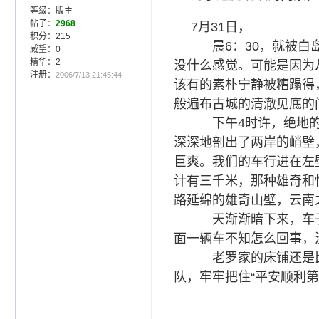
等级：版主
帖子：
2968
7月31日，
积分：215
晨6：30，就被白
威望：0
精华：2
没什么感觉。可能是因为
注册：
2006/7/13 21:45:44
该有的素朴宁静被糟蹋得
般遍布古城的清澈见底的
下午4时许，绝地的“
深深地剖出了两岸的峭壁
巨爽。我们的车行进在左
计有三千米，那种雄奇和
路延绵的雄奇山壁，云南
天渐渐暗下来，车子
面一辆车不知怎么回事，
老罗家的床铺还是比
队，牢牢把住“平安顺利