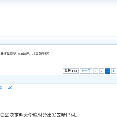
，我还是没哭（08哈巴、梅里朝圣记）
总数 113
上一页
1
2
3
4
页
|
UC
白岛决定明天傍晚时分出发去哈巴村。