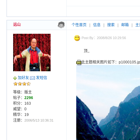
远山
个性首页
|
信息
|
搜索
|
邮箱
|
主
Post By：2008/8/26 10:29:56
顶,,
此主题相关图片如下：p1000105.jp
加好友
发短信
等级：版主
帖子：
2296
积分：163
威望：0
精华：19
注册：
2006/5/13 10:36:31