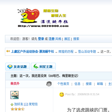
欢迎您：游客！请先
登录
或
注册
风格
|
展区
|
搜索
上虞区户外运动协会·漂流蜗牛社
→
辉煌的历程
→
雪山活动专题
→ 这一次
主题：这一次，我还是没哭（08哈巴、梅里朝圣记）
新的主题
投票帖
柴员外
个性首页
|
信息
|
搜索
|
邮箱
|
主
交易帖
小字报
Post By：2008/8/26 8:31:54
加好友
发短信
为了逃虎跳峡的门票，