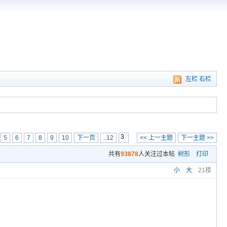
左栏
右栏
5
6
7
8
9
10
下一页
..12
<< 上一主题
下一主题 >>
共有
93878
人关注过本帖
树形
打印
小
大
21楼