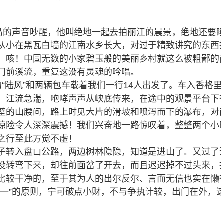
岛的声音吵醒，他叫绝地一起去拍丽江的晨景，绝地还要
从小在黑瓦白墙的江南水乡长大，对过于精致讲究的东西
，咳！中国无数的小家碧玉般的美丽乡村就这么被粗鄙的
门前溪流，重复这没有灵魂的吟唱。
陆风”和两辆包车载着我们一行14人出发了。车入香格
，江流急湍，咆哮声声从峡底传来，在途中的观景平台下
壁的山腰间，路上时见大片的滑坡和喷泻而下的瀑布，对
惊险令人深深震撼！我们兴奋地一路惊叹着，整整两个小
之行至此方觉不虚！
转入盘山公路，两边树林隐隐，知道是进山了。又过了
没转弯下来，却往前面岔了开去，而且迟迟掉不过头来，据
较干净的，至于其为人的出尔反尔、言而无信也实在懒得
第一”的原则，宁可破点小财，不与争执计较，出门在外，