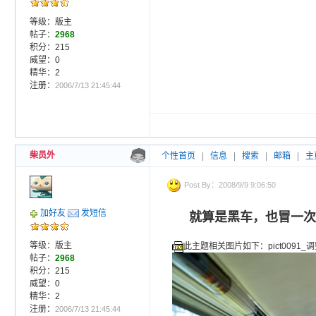
等级：版主
帖子：
2968
积分：215
威望：0
精华：2
注册：
2006/7/13 21:45:44
柴员外
个性首页
|
信息
|
搜索
|
邮箱
|
主
Post By：2008/9/9 9:06:50
加好友
发短信
就算是黑车，也冒一次
等级：版主
此主题相关图片如下：pict0091_调
帖子：
2968
积分：215
威望：0
精华：2
注册：
2006/7/13 21:45:44