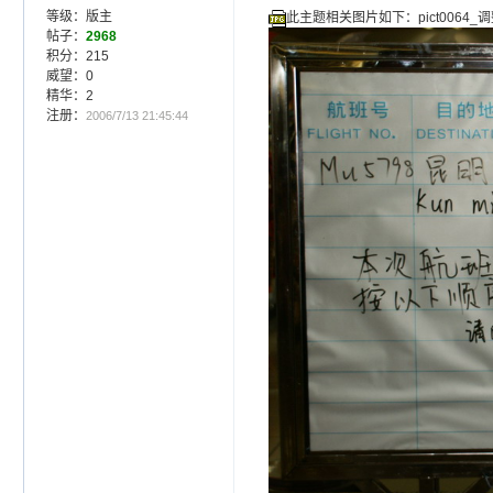
等级：版主
此主题相关图片如下：pict0064_调
帖子：
2968
积分：215
威望：0
精华：2
注册：
2006/7/13 21:45:44