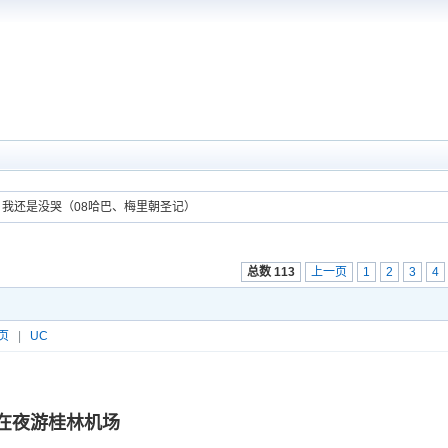
，我还是没哭（08哈巴、梅里朝圣记）
总数 113
上一页
1
2
3
4
页
|
UC
25在夜游桂林机场