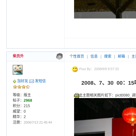
柴员外
个性首页
|
信息
|
搜索
|
邮箱
|
主
Post By：2008/9/9 8:57:33
加好友
发短信
2008、7、30 00
等级：版主
此主题相关图片如下：pict0080_调
帖子：
2968
积分：215
威望：0
精华：2
注册：
2006/7/13 21:45:44