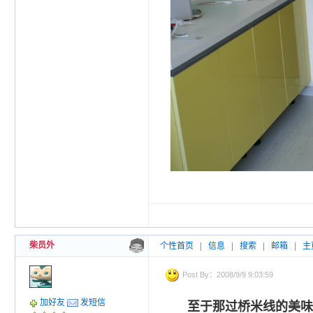
柴员外
个性首页
|
信息
|
搜索
|
邮箱
|
主
Post By：2008/9/9 9:03:59
加好友
发短信
至于那过桥米线的美味