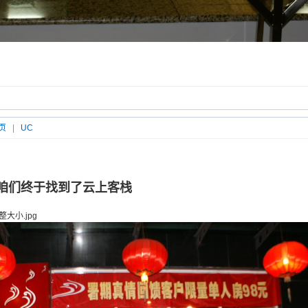
页
|
UC
：15咱们终于找到了云上客栈
整大小.jpg