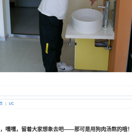
页
|
UC
，嘿嘿，留着大家想象去吧——那可是用狗肉汤熬的哦