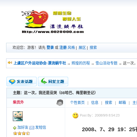
欢迎您：游客！请先
登录
或
注册
风格
|
展区
|
搜索
上虞区户外运动协会·漂流蜗牛社
→
辉煌的历程
→
雪山活动专题
→ 这一次
主题：这一次，我还是没哭（08哈巴、梅里朝圣记）
新的主题
投票帖
柴员外
个性首页
|
信息
|
搜索
|
邮箱
|
主
交易帖
小字报
Post By：2008/9/9 8:54:23
加好友
发短信
2008、7、29 19：