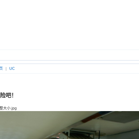
页
|
UC
险吧！
整大小.jpg