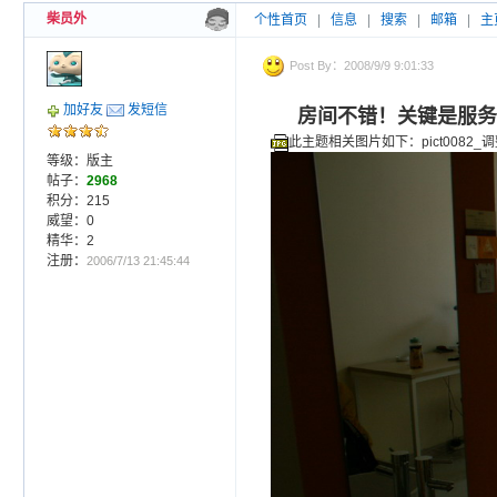
柴员外
个性首页
|
信息
|
搜索
|
邮箱
|
主
Post By：2008/9/9 9:01:33
加好友
发短信
房间不错！关键是服务
此主题相关图片如下：pict0082_调
等级：版主
帖子：
2968
积分：215
威望：0
精华：2
注册：
2006/7/13 21:45:44