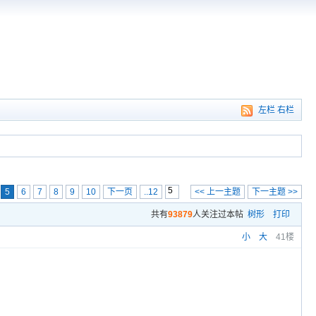
左栏
右栏
5
6
7
8
9
10
下一页
..12
<< 上一主题
下一主题 >>
共有
93879
人关注过本帖
树形
打印
小
大
41楼