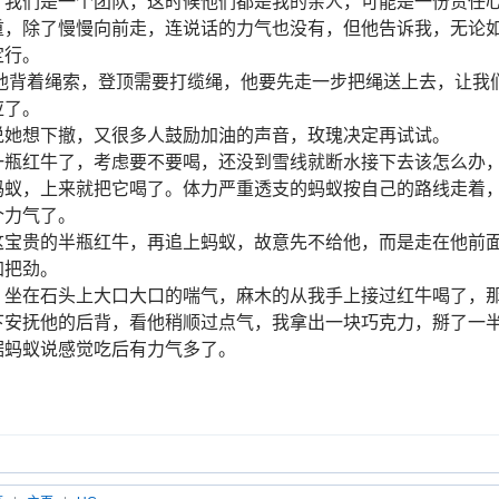
，我们是一个团队，这时候他们都是我的亲人，可能是一份责任
重，除了慢慢向前走，连说话的力气也没有，但他告诉我，无论
定行。
他背着绳索，登顶需要打缆绳，他要先走一步把绳送上去，让我
应了。
说她想下撤，又很多人鼓励加油的声音，玫瑰决定再试试。
一瓶红牛了，考虑要不要喝，还没到雪线就断水接下去该怎么办
蚂蚁，上来就把它喝了。体力严重透支的蚂蚁按自己的路线走着
个力气了。
这宝贵的半瓶红牛，再追上蚂蚁，故意先不给他，而是走在他前
加把劲。
，坐在石头上大口大口的喘气，麻木的从我手上接过红牛喝了，
下安抚他的后背，看他稍顺过点气，我拿出一块巧克力，掰了一
据蚂蚁说感觉吃后有力气多了。