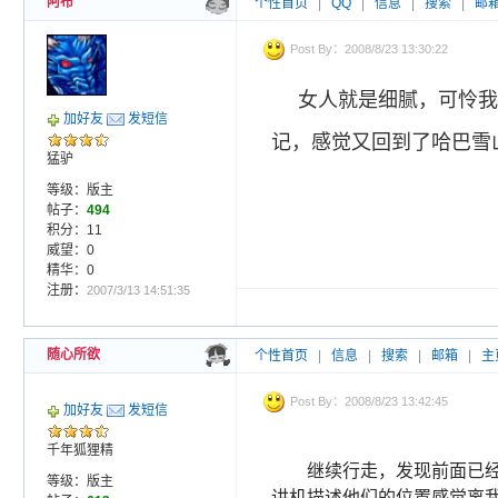
阿布
个性首页
|
QQ
|
信息
|
搜索
|
邮
Post By：2008/8/23 13:30:22
女人就是细腻，可怜我
加好友
发短信
记，感觉又回到了哈巴雪
猛驴
等级：版主
帖子：
494
积分：11
威望：0
精华：0
注册：
2007/3/13 14:51:35
随心所欲
个性首页
|
信息
|
搜索
|
邮箱
|
主
Post By：2008/8/23 13:42:45
加好友
发短信
千年狐狸精
继续行走，发现前面已
等级：版主
讲机描述他们的位置感觉离