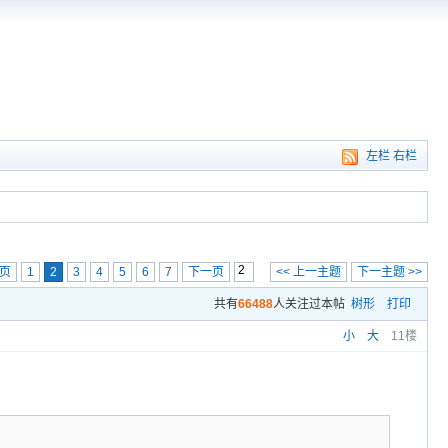
左栏
右栏
页
1
2
3
4
5
6
7
下一页
<< 上一主题
下一主题 >>
共有
66488
人关注过本帖
树形
打印
小
大
11楼