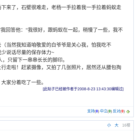
杨下来了，石壁很难走，老杨一手拉着我一手拉着蚂蚁走
”我回答他：“我很好，跟蚂蚁在一起，稍慢了一些，我不
去（当然我知道咱敬爱的白爷爷是关心我，怕我吃不
我少说话尽量的保存体力
~
人，只留下一串串长长的脚印。
上行走啦！赶紧摄像，又拍了几张照片，居然还从腰包掏
，大家分着吃了一些。
[此贴子已经被作者于2008-8-23 13:43:30编辑过]
支持
(
0
)
中立
(
0
)
反对
(
0
)
小
大
16楼