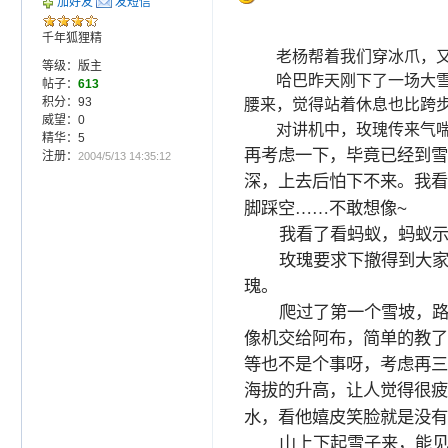
加好友
发短信
千年狐狸精
老杨帮着我们穿冰爪，
等级：版主
哈巴昨天刚下了一场大
帖子：
613
积分：93
腰来，觉得站着休息也比跨
威望：0
对讲机中，玫瑰传来气喘
精华：5
再考虑一下，毕竟已经到雪
注册：
2004/5/13 14:35:12
深，上去后怕下不来。我看
~
脚踩空……不敢想像
我看了看蚂蚁，蚂蚁
玫瑰要求下撤得到大
瑰。
爬过了第一个雪坡，
像机交给阿布，简单的教了
等也不是个事呀，考虑再三
海拔的升高，让人觉得很疲
水，看他嬉皮笑脸就是没有
山上下起雪子来，能见