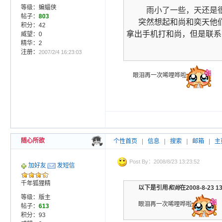
等级：蝙蝠侠
雨小了一些，天还是
帖子：
803
突然想起和尚和奕天他
积分：42
拿出手机打和尚，但是联系
威望：0
精华：2
注册：
2007/2/4 16:23:03
眼泪再一次唏哩哗啦
随心所欲
个性首页
|
信息
|
搜索
|
邮箱
|
主
Post By：2008/8/23 13:23:52
加好友
发短信
千年狐狸精
以下是引用
和尚
在2008-8-23 
等级：版主
眼泪再一次唏哩哗啦
帖子：
613
积分：93