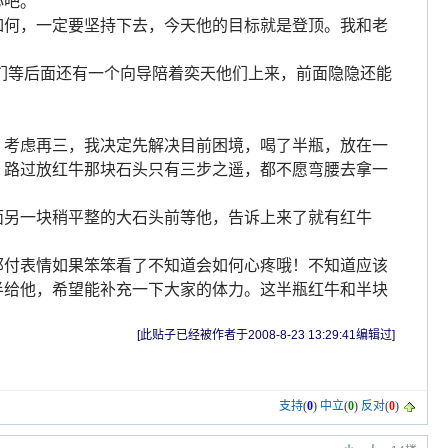
心吧。
如何，一定要坚持下去，今天他的目标就是登顶。我和老
们等后面还有一个向导陪着奕天他们上来，前面隐隐还能
，考虑再三，我决定先解决目前困境，喝了半瓶，放在一
，路过放红牛那块石头只有三步之遥，都不愿弯腰去拿一
面另一块稍平整的大石头前等他，告诉上来了就有红牛
那付表情如果笨笨看了不知道会如何心疼哦！不知道应该
半给他，希望能补充一下大家的体力。这半瓶红牛和半块
[此贴子已经被作者于2008-8-23 13:29:41编辑过]
支持
(
0
)
中立
(
0
)
反对
(
0
)