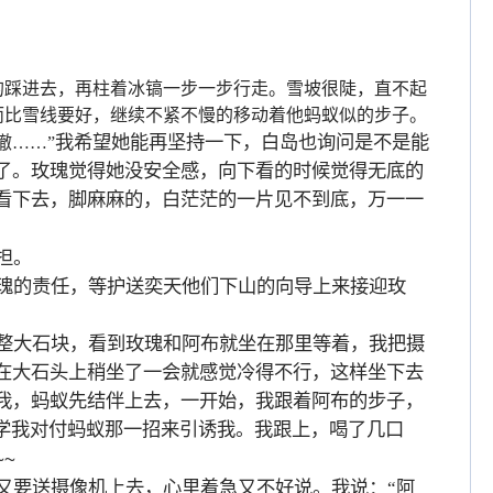
的踩进去，再柱着冰镐一步一步行走。雪坡很陡，直不起
而比雪线要好，继续不紧不慢的移动着他蚂蚁似的步子。
我希望她能再坚持一下，白岛也询问是不是能
撤……”
了。玫瑰觉得她没安全感，向下看的时候觉得无底的
看下去，脚麻麻的，白茫茫的一片见不到底，万一一
担。
瑰的责任，等护送奕天他们下山的向导上来接迎玫
整大石块，看到玫瑰和阿布就坐在那里等着，我把摄
在大石头上稍坐了一会就感觉冷得不行，这样坐下去
我，蚂蚁先结伴上去，一开始，我跟着阿布的步子，
学我对付蚂蚁那一招来引诱我。我跟上，喝了几口
~~
又要送摄像机上去，心里着急又不好说。我说：“阿