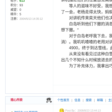
帖子：
613
积分：93
等人的滋味不好受，我
威望：0
了一会，老杨走得太快，蚂
精华：5
对讲机传来奕天他们也
注册：
2004/5/13 14:35:12
白岛听到他们下撤的消息
想下撤。”
对于白岛老呼我下去，
消）。我叽叽喳喳的老用对
4900
，终于到达雪线，
从来没有看见过这种白
出几个不知什么时候放进去
为了补充体力，我拿出
随心所欲
个性首页
|
信息
|
搜索
|
邮箱
|
主
Post By：2008/8/23 13:44:13