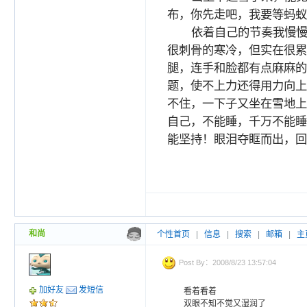
布，你先走吧，我要等蚂蚁
依着自己的节奏我慢
很刺骨的寒冷，但实在很累
腿，连手和脸都有点麻麻的
题，使不上力还得用力向上
不住，一下子又坐在雪地上
自己，不能睡，千万不能睡
能坚持！眼泪夺眶而出，回
和尚
个性首页
|
信息
|
搜索
|
邮箱
|
主
Post By：2008/8/23 13:57:04
加好友
发短信
看着看着
双眼不知不觉又湿润了