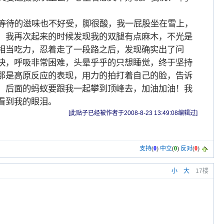
等待的滋味也不好受，脚很酸，我一屁股坐在雪上，
，我再次起来的时候发现我的双腿有点麻木，不光是
相当吃力，忍着走了一段路之后，发现确实出了问
快，呼吸非常困难，头晕乎乎的只想睡觉，终于坚持
那是高原反应的表现，用力的拍打着自己的脸，告诉
，后面的蚂蚁要跟我一起攀到顶峰去，加油加油！我
看到我的眼泪。
[此贴子已经被作者于2008-8-23 13:49:08编辑过]
支持
(
0
)
中立
(
0
)
反对
(
0
)
小
大
17楼