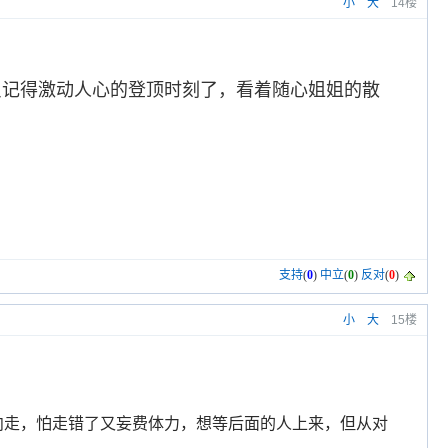
小
大
14楼
只记得激动人心的登顶时刻了，看着随心姐姐的散
支持
(
0
)
中立
(
0
)
反对
(
0
)
小
大
15楼
向走，怕走错了又妄费体力，想等后面的人上来，但从对