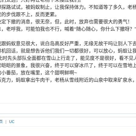
想探路试试，被蚂蚁制止，让我保持体力。不知道等了多久，老
蚁的步伐跟不上，反而更累。
决定下撤的消息，很无奈，但，此时，放弃也需要很大的勇气！
，老呼我，可能怕我也不行，喊着“随心随心，你什么下撤呀？
我跟蚂蚁意见很大，说白岛高反好严重，无缘无故干吗让别人下
讲机回话，就是想告诉他们我们一切都很好，可以放心，蚂蚁让
此时先头部队全面都在雪山上行走了，能见度不是很好，看不见
雪皑皑的景象，我很兴奋，终于可以穿冰爪了，终于可以在雪地
的小番茄，放在嘴里，这个甜啊鲜啊
~
巧克力，蚂蚁拿出牛肉干，老杨从雪线附近的山泉中取来矿泉水
页
|
UC