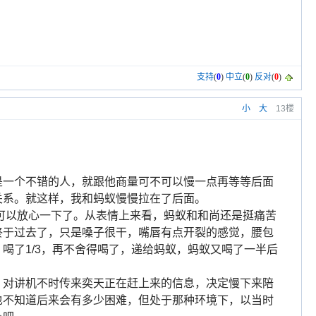
支持
(
0
)
中立
(
0
)
反对
(
0
)
小
大
13楼
是一个不错的人，就跟他商量可不可以慢一点再等等后面
关系。就这样，我和蚂蚁慢慢拉在了后面。
可以放心一下了。从表情上来看，蚂蚁和和尚还是挺痛苦
终于过去了，只是嗓子很干，嘴唇有点开裂的感觉，腰包
，喝了
1/3
，再不舍得喝了，递给蚂蚁，蚂蚁又喝了一半后
，对讲机不时传来奕天正在赶上来的信息，决定慢下来陪
也不知道后来会有多少困难，但处于那种环境下，以当时