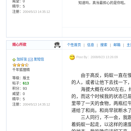
威望：0
知道吗，真当最担心的是你啦。
精华：5
注册：
2004/5/13 14:35:12
随心所欲
个性首页
|
信息
|
搜索
|
邮箱
|
主
Post By：2008/8/23 13:26:09
加好友
发短信
千年狐狸精
由于高反，蚂蚁一直在
等级：版主
的人，或者让他下去找一下
帖子：
613
积分：93
海拔大概在
4500
左右，
威望：0
的，而这个时候我的状态已
精华：5
里带了一天的食物，两瓶红
注册：
2004/5/13 14:35:12
递给了和尚。和尚早就断水了
三人同行，不一会，我
着蚂蚁一起走，以这样的速