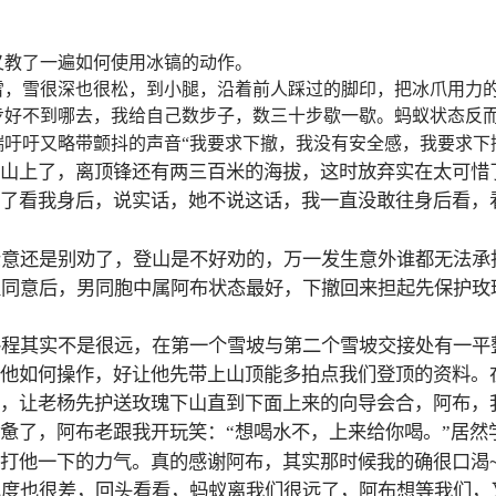
又教了一遍如何使用冰镐的动作。
雪，雪很深也很松，到小腿，沿着前人踩过的脚印，把冰爪用力
步好不到哪去，我给自己数步子，数三十步歇一歇。蚂蚁状态反
吁吁又略带颤抖的声音“我要求下撤，我没有安全感，我要求下
山上了，离顶锋还有两三百米的海拔，这时放弃实在太可惜
了看我身后，说实话，她不说这话，我一直没敢往身后看，
示意还是别劝了，登山是不好劝的，万一发生意外谁都无法承
家同意后，男同胞中属阿布状态最好，下撤回来担起先保护玫
路程其实不是很远，在第一个雪坡与第二个雪坡交接处有一平
他如何操作，好让他先带上山顶能多拍点我们登顶的资料。
，让老杨先护送玫瑰下山直到下面上来的向导会合，阿布，
惫了，阿布老跟我开玩笑：“想喝水不，上来给你喝。”居然
打他一下的力气。真的感谢阿布，其实那时候我的确很口渴
度也很差，回头看看，蚂蚁离我们很远了，阿布想等我们，