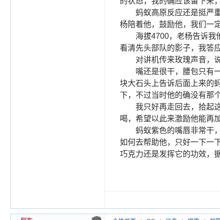
的状态，我的确应该留下来
蚂蚁高原反应还是挺严
杨陪着他，鼓励他，我们一
海拔
4700
，老杨告诉我
看清先头部队的影子，我答
对讲机传来玫瑰声音，
嘴还是很干，腰包只有
块大石头上告诉后面上来的
下，不过当时他的确没有那
我只好再走回去，拾起
喝，希望以此来激励他能再
蚂蚁紫色的嘴唇非常干
如何去帮助他，只好一下一
巧克力还是发挥它的功效，