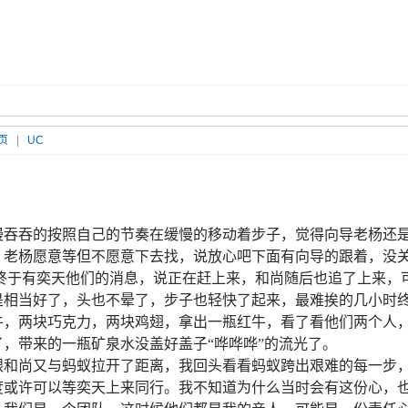
页
|
UC
慢吞吞的按照自己的节奏在缓慢的移动着步子，觉得向导老杨还
，老杨愿意等但不愿意下去找，说放心吧下面有向导的跟着，没
终于有奕天他们的消息，说正在赶上来，和尚随后也追了上来，
是相当好了，头也不晕了，步子也轻快了起来，最难挨的几小时
牛，两块巧克力，两块鸡翅，拿出一瓶红牛，看了看他们两个人
，带来的一瓶矿泉水没盖好盖子“哗哗哗”的流光了。
跟和尚又与蚂蚁拉开了距离，我回头看看蚂蚁跨出艰难的每一步
度或许可以等奕天上来同行。我不知道为什么当时会有这份心，