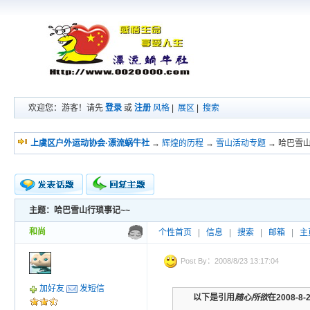
欢迎您：游客！请先
登录
或
注册
风格
|
展区
|
搜索
上虞区户外运动协会·漂流蜗牛社
→
辉煌的历程
→
雪山活动专题
→ 哈巴雪
主题：哈巴雪山行琐事记~~
新的主题
投票帖
和尚
个性首页
|
信息
|
搜索
|
邮箱
|
主
交易帖
小字报
Post By：2008/8/23 13:17:04
加好友
发短信
以下是引用
随心所欲
在2008-8-