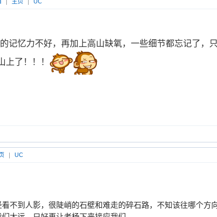
箱
|
主页
|
UC
的记忆力不好，再加上高山缺氧，一些细节都忘记了，
山上了！！！
页
|
UC
经看不到人影，很陡峭的石壁和难走的碎石路，不知该往哪个方
我们太远，只好再让老杨下来接应我们。