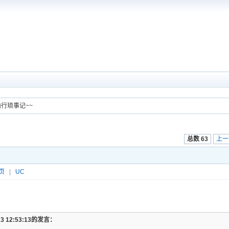
山行琐事记~~
总数 63
上一
页
|
UC
23 12:53:13的发言：