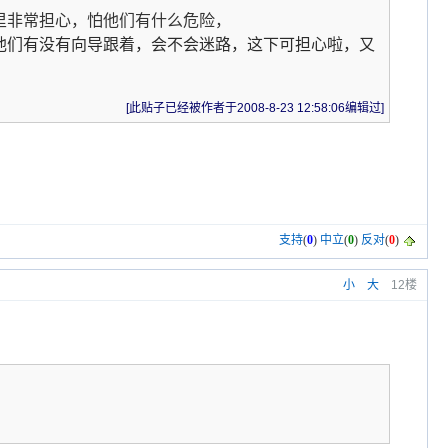
里非常担心，怕他们有什么危险，
他们有没有向导跟着，会不会迷路，这下可担心啦，又
[此贴子已经被作者于2008-8-23 12:58:06编辑过]
支持
(
0
)
中立
(
0
)
反对
(
0
)
小
大
12楼