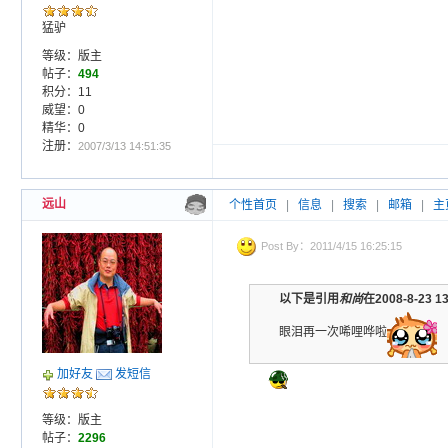
猛驴
等级：版主
帖子：
494
积分：11
威望：0
精华：0
注册：
2007/3/13 14:51:35
远山
个性首页
|
信息
|
搜索
|
邮箱
|
主
Post By：2011/4/15 16:25:15
以下是引用
和尚
在2008-8-23 
眼泪再一次唏哩哗啦
加好友
发短信
等级：版主
帖子：
2296