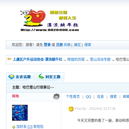
欢迎您：游客！请先
登录
或
注册
风格
|
展区
|
搜索
上虞区户外运动协会·漂流蜗牛社
→
辉煌的历程
→
雪山活动专题
→ 哈巴雪
主题：哈巴雪山行琐事记~~
新的主题
投票帖
阿布
个性首页
|
QQ
|
信息
|
搜索
|
邮
交易帖
小字报
Post By：2011/4/11 13:27:36
今天又完整的看了一遍，激动和感
加好友
发短信