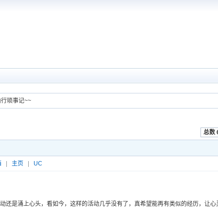
山行琐事记~~
总数 
箱
|
主页
|
UC
动还是涌上心头，看如今，这样的活动几乎没有了，真希望能再有类似的经历，让心