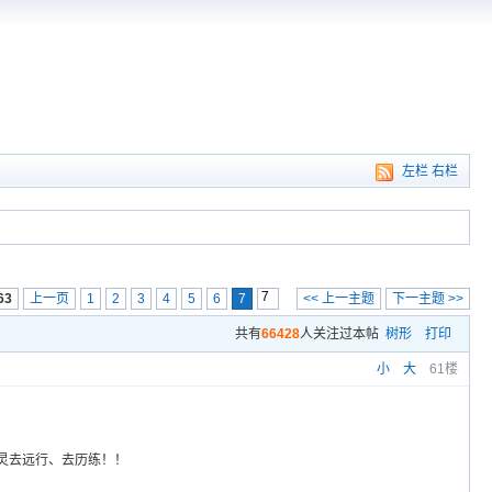
左栏
右栏
63
上一页
1
2
3
4
5
6
7
<< 上一主题
下一主题 >>
共有
66428
人关注过本帖
树形
打印
小
大
61楼
灵去远行、去历练！！