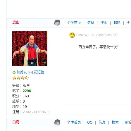
远山
个性首页
|
信息
|
搜索
|
邮箱
|
主
Post By：2012/10/15 8:49:37
四方辛苦了，再感受一次！
加好友
发短信
等级：版主
帖子：
2296
积分：163
威望：0
精华：19
注册：
2006/5/13 10:36:31
白岛
个性首页
|
QQ
|
信息
|
搜索
|
邮