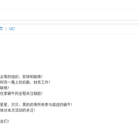
页
|
UC
云等的组织、安排和联络！
阿亮一路上的后勤、财务工作！
联络！
在家蜗牛的全程关注鼓励！
星星、贝贝、黑奶奶等所有参与接送的蜗牛！
体对本次活动的关注！
友们！