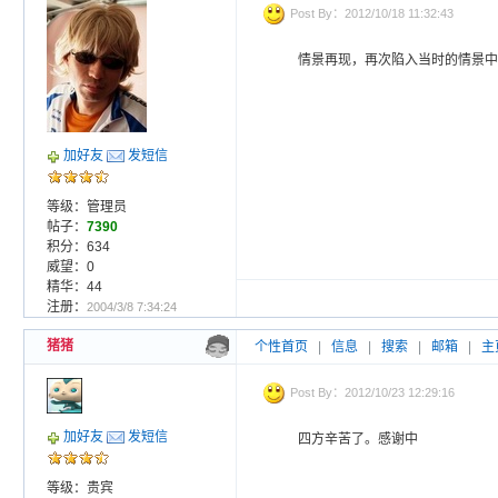
Post By：2012/10/18 11:32:43
情景再现，再次陷入当时的情景中
加好友
发短信
等级：管理员
帖子：
7390
积分：634
威望：0
精华：44
注册：
2004/3/8 7:34:24
猪猪
个性首页
|
信息
|
搜索
|
邮箱
|
主
Post By：2012/10/23 12:29:16
加好友
发短信
四方辛苦了。感谢中
等级：贵宾