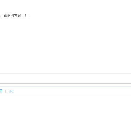
，感谢四方兄！！！
页
|
UC