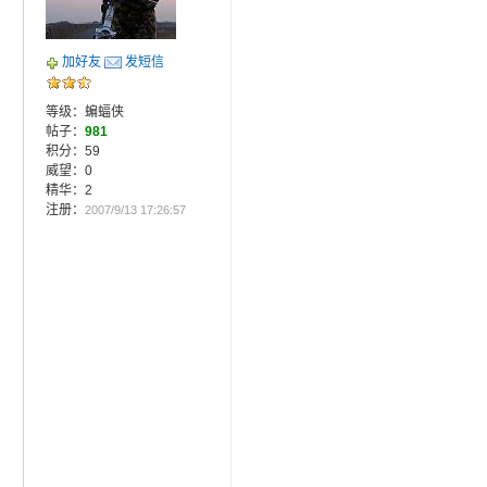
加好友
发短信
等级：蝙蝠侠
帖子：
981
积分：59
威望：0
精华：2
注册：
2007/9/13 17:26:57