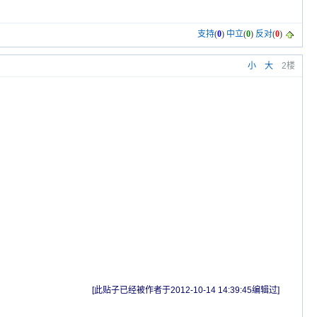
支持
(
0
)
中立
(
0
)
反对
(
0
)
小
大
2楼
[此贴子已经被作者于2012-10-14 14:39:45编辑过]