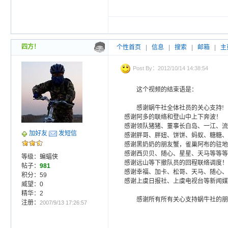
四方！
个性首页
|
信息
|
搜索
|
邮箱
|
主
Post By：2012/10/14 14:38:54
这个视频的结束语是：
感谢蜗牛社全体社员的关心支持!
感谢阿多的联络和登山中上下奔波！
感谢领队猪猪、董事长白岛、一江、流
加好友
发短信
感谢胖哥、胖妞、饼饼、蚂蚁、糖糖、
感谢黑奶奶的朋友蟹，雀巢阿布的驻地
感谢西贝贝、随心、星星、天马等等等
等级：蝙蝠侠
感谢远山等下撤队员的回程联络调度！
帖子：
981
感谢幸福、加卡、松哥、天马、随心、
积分：59
感谢上虞日报社、上虞电视台等新闻媒
威望：0
精华：2
感谢所有所有关心支持蜗牛社的朋
注册：
2007/9/13 17:26:57