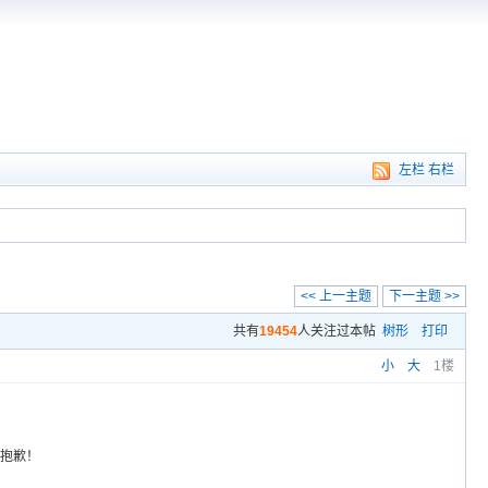
左栏
右栏
<< 上一主题
下一主题 >>
共有
19454
人关注过本帖
树形
打印
小
大
1楼
，抱歉！