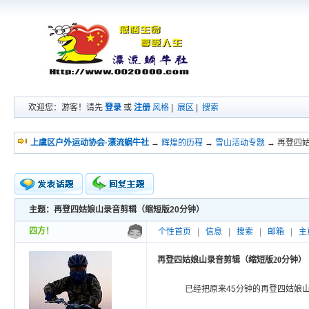
欢迎您：游客！请先
登录
或
注册
风格
|
展区
|
搜索
上虞区户外运动协会·漂流蜗牛社
→
辉煌的历程
→
雪山活动专题
→ 再登四
主题：再登四姑娘山录音剪辑（缩短版20分钟）
新的主题
投票帖
四方！
个性首页
|
信息
|
搜索
|
邮箱
|
主
交易帖
小字报
再登四姑娘山录音剪辑（缩短版20分钟）
已经把原来45分钟的再登四姑娘