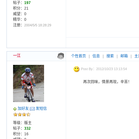
帖子：
197
积分：21
威望：0
精华：0
注册：
2004/5/5 18:28:29
一江
个性首页
|
信息
|
搜索
|
邮箱
|
主
Post By：2012/10/23 13:13:54
再次回味，情景再现，辛苦！
加好友
发短信
等级：版主
帖子：
332
积分：16