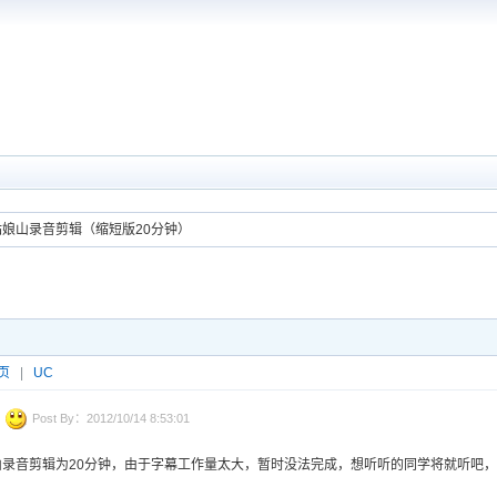
姑娘山录音剪辑（缩短版20分钟）
页
|
UC
Post By：2012/10/14 8:53:01
山录音剪辑为20分钟，由于字幕工作量太大，暂时没法完成，想听听的同学将就听吧