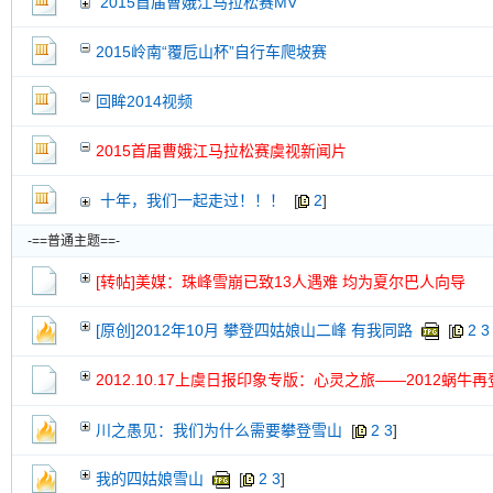
2015首届曹娥江马拉松赛MV
交易帖
新小字报
2015岭南“覆卮山杯”自行车爬坡赛
回眸2014视频
2015首届曹娥江马拉松赛虞视新闻片
十年，我们一起走过！！！
[
2
]
-==普通主题==-
[转帖]美媒：珠峰雪崩已致13人遇难 均为夏尔巴人向导
[原创]2012年10月 攀登四姑娘山二峰 有我同路
[
2
3
2012.10.17上虞日报印象专版：心灵之旅——2012蜗牛
川之愚见：我们为什么需要攀登雪山
[
2
3
]
我的四姑娘雪山
[
2
3
]