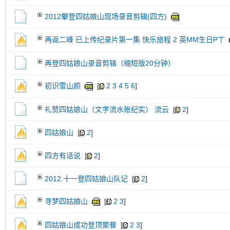
2012攀登四姑娘山现场录音剪辑(四方)
再返二峰 已上传纪录片第一集 快乐旅程 2 英MM生日P丅
再登四姑娘山录音剪辑（缩短版20分钟）
初识雪山颜
[
2
3
4
5
6
]
礼赞四姑娘山（文字流水账纪实） 流云
[
2
]
四姑娘山
[
2
]
四方有话说
[
2
]
2012.十一登四姑娘山队记
[
2
]
寻梦四姑娘山
[
2
3
]
四姑娘山成功登顶聚餐
[
2
3
]