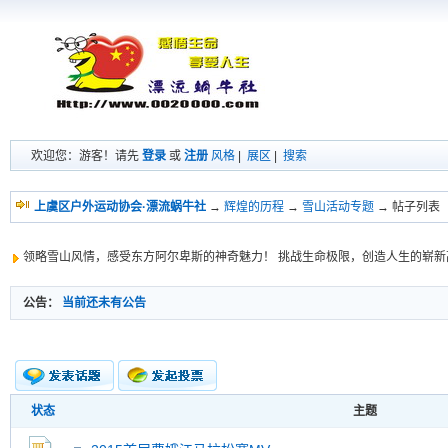
欢迎您：游客！请先
登录
或
注册
风格
|
展区
|
搜索
上虞区户外运动协会·漂流蜗牛社
→
辉煌的历程
→
雪山活动专题
→ 帖子列表
领略雪山风情，感受东方阿尔卑斯的神奇魅力！ 挑战生命极限，创造人生的崭新
公告：
当前还未有公告
状态
主题
新的主题
投票帖