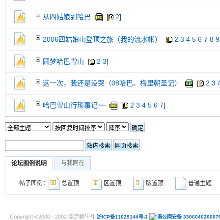
从四姑娘到哈巴
[
2
]
2006四姑娘山登顶之旅（我的流水帐）
[
2
3
4
5
6
7
8
9
圆梦哈巴雪山
[
2
3
]
这一次，我还是没哭（08哈巴、梅里朝圣记）
[
2
3
哈巴雪山行琐事记~~
[
2
3
4
5
6
7
]
与我同在
论坛图例说明
帖子图例：
总置顶
区置顶
版置顶
普通主
Copyright ©2000 - 2002 漂流蜗牛社
浙ICP备11029144号-1
浙公网安备 330604020007