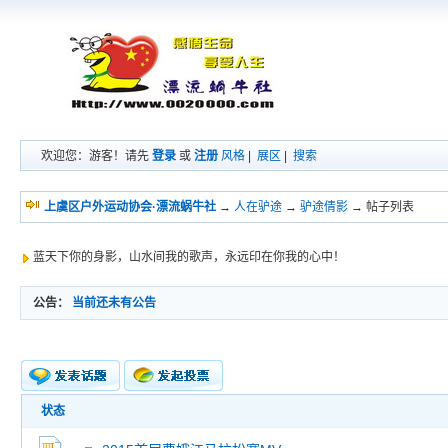
欢迎您：游客！请先
登录
或
注册
风格
|
展区
|
搜索
上虞区户外运动协会·漂流蜗牛社
→
人在驴途
→
驴途倩影
→ 帖子列表
蓝天下你的身影，山水间我的歌声，永远印在你我的心中！
公告：
当前还未有公告
状态
新的主题
投票帖