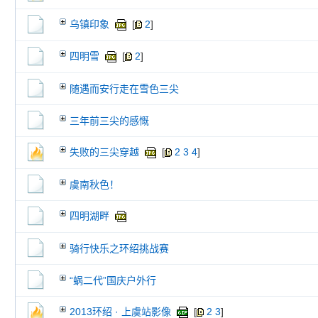
乌镇印象
[
2
]
四明雪
[
2
]
随遇而安行走在雪色三尖
三年前三尖的感慨
失败的三尖穿越
[
2
3
4
]
虞南秋色！
四明湖畔
骑行快乐之环绍挑战赛
“蜗二代”国庆户外行
2013环绍 · 上虞站影像
[
2
3
]