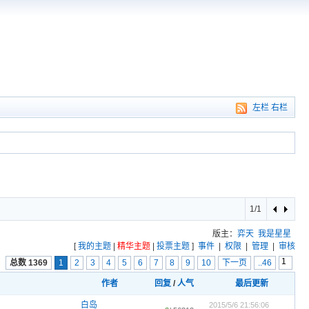
左栏
右栏
1/1
版主：
弈天
我是星星
[
我的主题
|
精华主题
|
投票主题
]
事件
|
权限
|
管理
|
审核
总数 1369
1
2
3
4
5
6
7
8
9
10
下一页
..46
作者
回复
/
人气
最后更新
白岛
2015/5/6 21:56:06