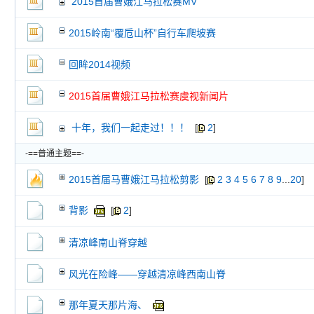
2015首届曹娥江马拉松赛MV
交易帖
新小字报
2015岭南“覆卮山杯”自行车爬坡赛
回眸2014视频
2015首届曹娥江马拉松赛虞视新闻片
十年，我们一起走过！！！
[
2
]
-==普通主题==-
2015首届马曹娥江马拉松剪影
[
2
3
4
5
6
7
8
9
...
20
]
背影
[
2
]
清凉峰南山脊穿越
风光在险峰——穿越清凉峰西南山脊
那年夏天那片海、