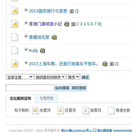
2013国庆骑行与游景
[
2
]
青海门源祁连小记
[
2
3
4
5
6
7
8
]
青藏线花絮
ftujftj
2013上海车展，还是只拍美女不拍车。
[
2
]
与我同在
论坛图例说明
帖子图例：
总置顶
区置顶
版置顶
普通主
Copyright ©2000 - 2002 漂流蜗牛社
浙ICP备11029144号-1
浙公网安备 3306040200