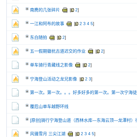
南麂的几张碎片
[
2
]
一江和阿布的故事
[
2
3
4
5
]
东白随拍
[
2
]
五一假期徽杭古道迟交的作业
[
2
]
单车骑行青藏线之影像
[
2
]
宁海登山活动之龙兄影像
[
2
3
]
第一次。第一次。。。好多好多的第一次。第一次宁海徒
覆卮山单车越野环线
[原创]骑行宁海登山道（西林水库—东海云顶—龙潭村）
风骚雪月 三尖江湖
[
2
3
4
5
]