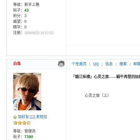
等级：新手上路
帖子：
43
积分：3
威望：0
精华：0
注册：
2006/6/22 15:57:22
白岛
个性首页
|
QQ
|
信息
|
搜索
|
邮
「娥江纵横」心灵之旅——蜗牛再登四姑
心灵之旅（上）
加好友
发短信
等级：管理员
帖子：
7390