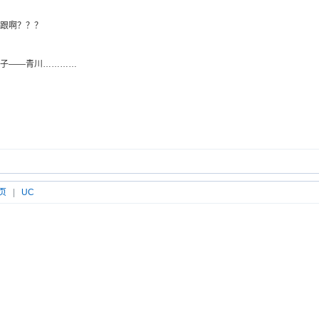
跟啊？？？
子——青川…………
页
|
UC