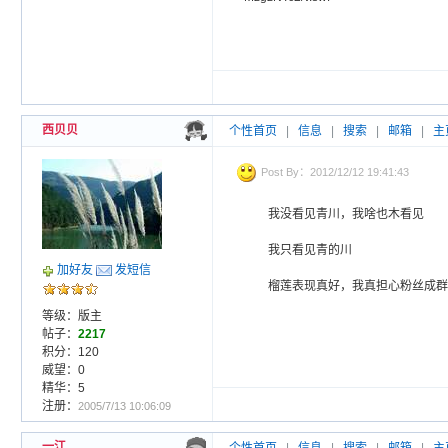
西贝贝
个性首页
|
信息
|
搜索
|
邮箱
|
主
Post By：2012/12/12 19:41:43
我没看见青川，我啥也木看见
我只看见青的川
加好友
发短信
榴莲表现真好，我真担心粉丝成群
等级：版主
帖子：
2217
积分：120
威望：0
精华：5
注册：
2005/7/13 10:06:09
一江