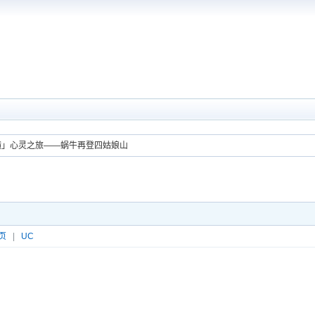
横」心灵之旅——蜗牛再登四姑娘山
页
|
UC