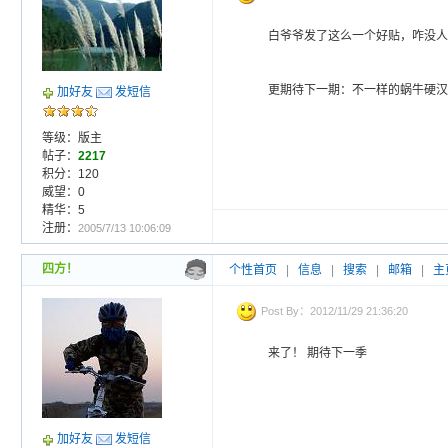
白爷爷发了这么一个好贴，咋没人
更期待下一期：不一样的蜗牛硬汉
加好友
发短信
等级：版主
帖子：
2217
积分：120
威望：0
精华：5
注册：
2005/7/13 10:06:09
四方！
个性首页
|
信息
|
搜索
|
邮箱
|
主
Post By：2012/11/29 21:36:20
来了！ 期待下一季
加好友
发短信