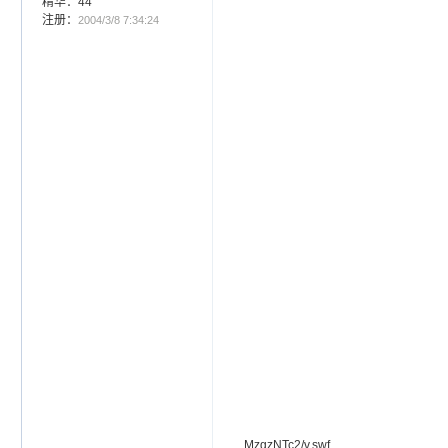
精华：44
注册：
2004/3/8 7:34:24
MzgzNTc2/v.swf