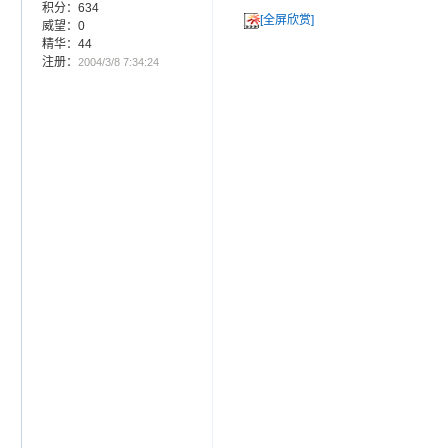
积分：634
[全屏欣赏]
威望：0
精华：44
注册：
2004/3/8 7:34:24