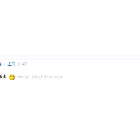
箱
|
主页
|
UC
娘山
Post By：2012/11/28 11:53:04