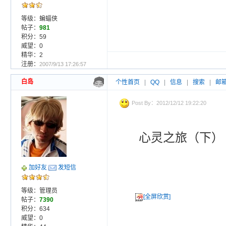
等级：蝙蝠侠
帖子：
981
积分：59
威望：0
精华：2
注册：
2007/9/13 17:26:57
白岛
个性首页
|
QQ
|
信息
|
搜索
|
邮
Post By：2012/12/12 19:22:20
心灵之旅（下）
加好友
发短信
等级：管理员
[全屏欣赏]
帖子：
7390
积分：634
威望：0