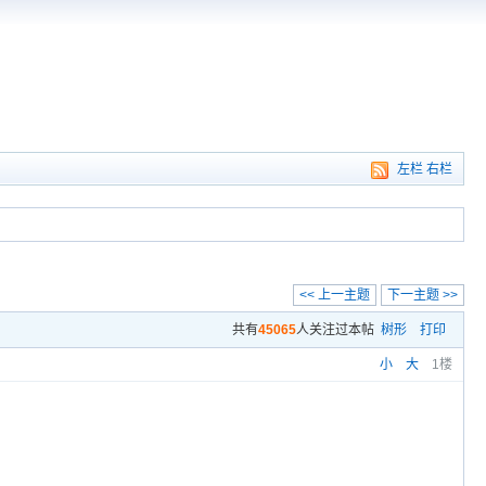
左栏
右栏
<< 上一主题
下一主题 >>
共有
45065
人关注过本帖
树形
打印
小
大
1楼