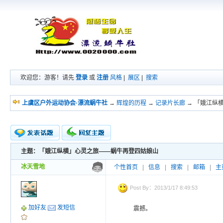
欢迎您：游客！请先
登录
或
注册
风格
|
展区
|
搜索
上虞区户外运动协会·漂流蜗牛社
→
辉煌的历程
→
记录片长廊
→ 「娥江纵
主题：「娥江纵横」心灵之旅——蜗牛再登四姑娘山
新的主题
投票帖
冰天雪地
个性首页
|
信息
|
搜索
|
邮箱
|
主
交易帖
小字报
Post By：2013/1/17 8:49:53
加好友
发短信
震撼。