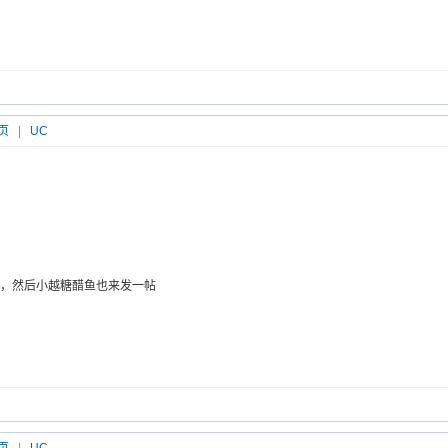
页
|
UC
，然后小越糖醋鱼也来发一帖