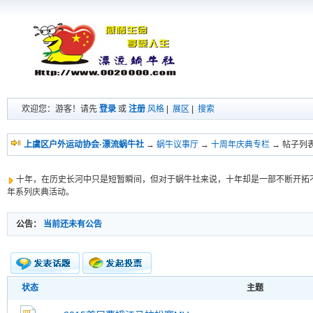
欢迎您：游客！请先
登录
或
注册
风格
|
展区
|
搜索
上虞区户外运动协会·漂流蜗牛社
→
蜗牛议事厅
→
十周年庆典专栏
→ 帖子列
十年，在历史长河中只是短暂瞬间，但对于蜗牛社来说，十年却是一部不断开拓不
年系列庆典活动。
公告：
当前还未有公告
状态
主题
新的主题
投票帖